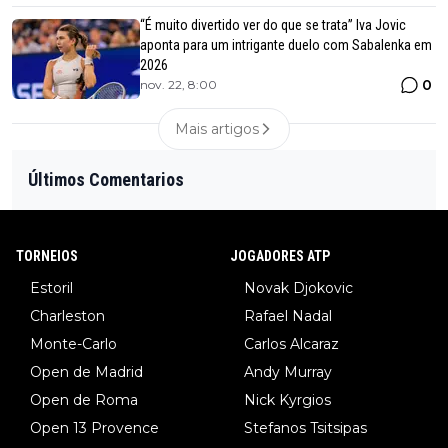
“É muito divertido ver do que se trata” Iva Jovic
aponta para um intrigante duelo com Sabalenka em
2026
0
nov. 22, 8:00
Mais artigos
Últimos Comentarios
TORNEIOS
JOGADORES ATP
Estoril
Novak Djokovic
Charleston
Rafael Nadal
Monte-Carlo
Carlos Alcaraz
Open de Madrid
Andy Murray
Open de Roma
Nick Kyrgios
Open 13 Provence
Stefanos Tsitsipas