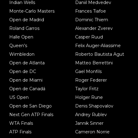
Indian Wells
Daniil Medvedev
Monte-Carlo Masters
Frances Tiafoe
Open de Madrid
Dominic Thiem
Roland Garros
Alexander Zverev
Halle Open
Casper Ruud
Queen's
Felix Auger-Aliassime
Wimbledon
Roberto Bautista Agut
Open de Atlanta
Matteo Berrettini
Open de DC
Gael Monfils
Open de Miami
Roger Federer
Open de Canadá
Taylor Fritz
US Open
Holger Rune
Open de San Diego
Denis Shapovalov
Next Gen ATP Finals
Andrey Rublev
WTA Finals
Jannik Sinner
ATP Finals
Cameron Norrie