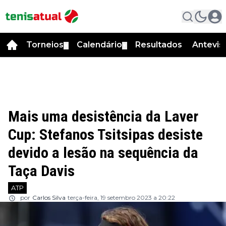
Torneios
Calendário
Resultados
Antevis
▼
▼
Mais uma desistência da Laver
Cup: Stefanos Tsitsipas desiste
devido a lesão na sequência da
Taça Davis
ATP
por
Carlos Silva
terça-feira, 19 setembro 2023 a 20:22