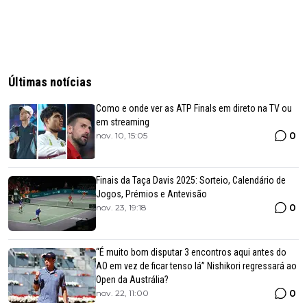
Últimas notícias
Como e onde ver as ATP Finals em direto na TV ou
em streaming
0
nov. 10, 15:05
Finais da Taça Davis 2025: Sorteio, Calendário de
Jogos, Prémios e Antevisão
0
nov. 23, 19:18
“É muito bom disputar 3 encontros aqui antes do
AO em vez de ficar tenso lá” Nishikori regressará ao
Open da Austrália?
0
nov. 22, 11:00