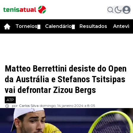
Torneios
Calendário
Resultados
Antevis
▼
▼
Matteo Berrettini desiste do Open
da Austrália e Stefanos Tsitsipas
vai defrontar Zizou Bergs
ATP
por
Carlos Silva
domingo, 14 janeiro 2024 a 8:05