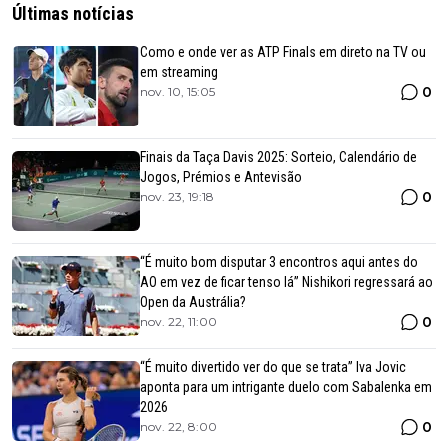
Últimas notícias
Como e onde ver as ATP Finals em direto na TV ou
em streaming
0
nov. 10, 15:05
Finais da Taça Davis 2025: Sorteio, Calendário de
Jogos, Prémios e Antevisão
0
nov. 23, 19:18
“É muito bom disputar 3 encontros aqui antes do
AO em vez de ficar tenso lá” Nishikori regressará ao
Open da Austrália?
0
nov. 22, 11:00
“É muito divertido ver do que se trata” Iva Jovic
aponta para um intrigante duelo com Sabalenka em
2026
0
nov. 22, 8:00