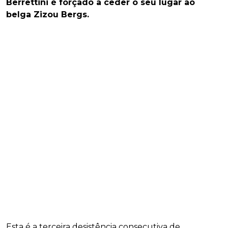
Berrettini é forçado a ceder o seu lugar ao
belga Zizou Bergs.
Esta é a terceira desistência consecutiva de