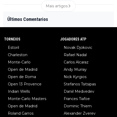
Mais artigos
Últimos Comentarios
TORNEIOS
JOGADORES ATP
Estoril
Novak Djokovic
Charleston
Rafael Nadal
Monte-Carlo
Carlos Alcaraz
Open de Madrid
Andy Murray
Open de Roma
Nick Kyrgios
Open 13 Provence
Stefanos Tsitsipas
Indian Wells
Daniil Medvedev
Monte-Carlo Masters
Frances Tiafoe
Open de Madrid
Dominic Thiem
Roland Garros
Alexander Zverev