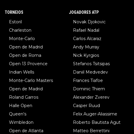
TORNEIOS
JOGADORES ATP
Estoril
Novak Djokovic
Charleston
Rafael Nadal
Monte-Carlo
Carlos Alcaraz
Open de Madrid
Andy Murray
Open de Roma
Nick Kyrgios
Open 13 Provence
Stefanos Tsitsipas
Indian Wells
Daniil Medvedev
Monte-Carlo Masters
Frances Tiafoe
Open de Madrid
Dominic Thiem
Roland Garros
Alexander Zverev
Halle Open
Casper Ruud
Queen's
Felix Auger-Aliassime
Wimbledon
Roberto Bautista Agut
Open de Atlanta
Matteo Berrettini