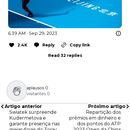
6:39 AM · Sep 29, 2023
2.4K
Reply
Copy link
Read 32 replies
aplausos
0
visitantes
0
Artigo anterior
Próximo artigo
Swiatek surpreende
Repartição dos
Kudermetova e
prémios em dinheiro e
garante presença nas
dos pontos do ATP
meias-finais do Toray
2023 Open da China