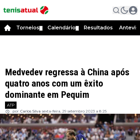
Torneios
Calendário
Resultados
Antevis
▼
▼
Medvedev regressa à China após
quatro anos com um êxito
dominante em Pequim
ATP
por
Carlos Silva
sexta-feira, 29 setembro 2023 a 8:25