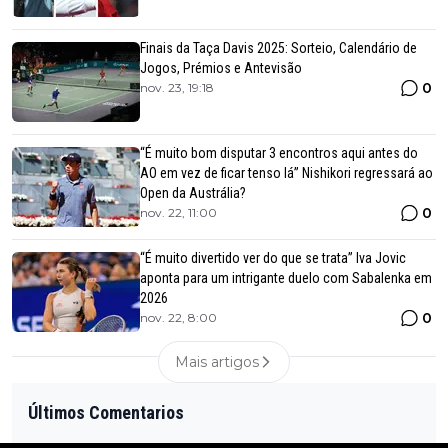
Finais da Taça Davis 2025: Sorteio, Calendário de
Jogos, Prémios e Antevisão
0
nov. 23, 19:18
“É muito bom disputar 3 encontros aqui antes do
AO em vez de ficar tenso lá” Nishikori regressará ao
Open da Austrália?
0
nov. 22, 11:00
“É muito divertido ver do que se trata” Iva Jovic
aponta para um intrigante duelo com Sabalenka em
2026
0
nov. 22, 8:00
Mais artigos
Últimos Comentarios