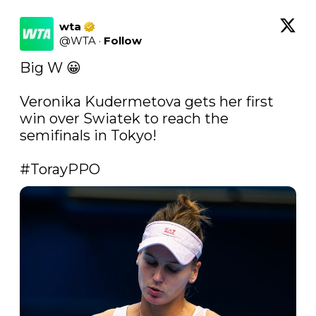
wta
@
WTA
·
Follow
Big W 😀

Veronika Kudermetova gets her first 
win over Swiatek to reach the 
semifinals in Tokyo!

#TorayPPO