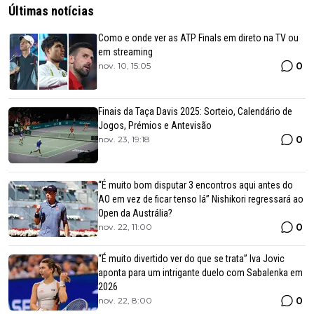
Últimas notícias
Como e onde ver as ATP Finals em direto na TV ou
em streaming
0
nov. 10, 15:05
Finais da Taça Davis 2025: Sorteio, Calendário de
Jogos, Prémios e Antevisão
0
nov. 23, 19:18
“É muito bom disputar 3 encontros aqui antes do
AO em vez de ficar tenso lá” Nishikori regressará ao
Open da Austrália?
0
nov. 22, 11:00
“É muito divertido ver do que se trata” Iva Jovic
aponta para um intrigante duelo com Sabalenka em
2026
0
nov. 22, 8:00