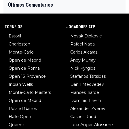
Últimos Comentarios
TORNEIOS
JOGADORES ATP
Estoril
Novak Djokovic
Charleston
Rafael Nadal
Monte-Carlo
Carlos Alcaraz
Open de Madrid
Andy Murray
Open de Roma
Nick Kyrgios
Open 13 Provence
Stefanos Tsitsipas
Indian Wells
Daniil Medvedev
Monte-Carlo Masters
Frances Tiafoe
Open de Madrid
Dominic Thiem
Roland Garros
Alexander Zverev
Halle Open
Casper Ruud
Queen's
Felix Auger-Aliassime