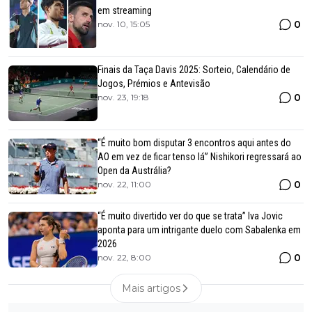
em streaming
0
nov. 10, 15:05
Finais da Taça Davis 2025: Sorteio, Calendário de
Jogos, Prémios e Antevisão
0
nov. 23, 19:18
“É muito bom disputar 3 encontros aqui antes do
AO em vez de ficar tenso lá” Nishikori regressará ao
Open da Austrália?
0
nov. 22, 11:00
“É muito divertido ver do que se trata” Iva Jovic
aponta para um intrigante duelo com Sabalenka em
2026
0
nov. 22, 8:00
Mais artigos