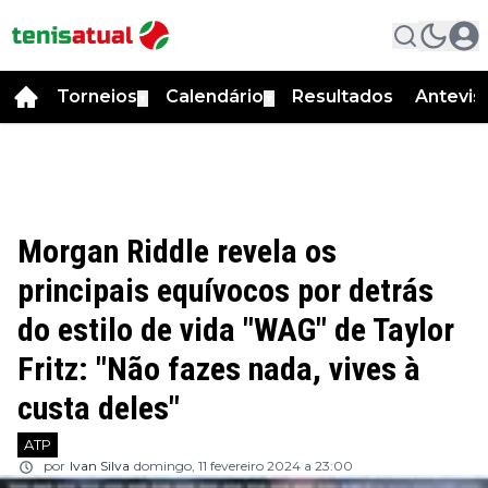
Torneios
Calendário
Resultados
Antevis
▼
▼
Morgan Riddle revela os
principais equívocos por detrás
do estilo de vida "WAG" de Taylor
Fritz: "Não fazes nada, vives à
custa deles"
ATP
por
Ivan Silva
domingo, 11 fevereiro 2024 a 23:00