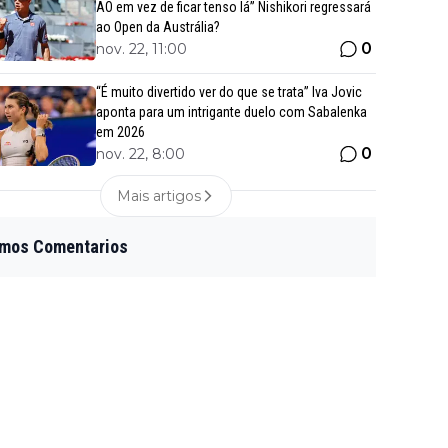
AO em vez de ficar tenso lá” Nishikori regressará
ao Open da Austrália?
0
nov. 22, 11:00
“É muito divertido ver do que se trata” Iva Jovic
aponta para um intrigante duelo com Sabalenka
em 2026
0
nov. 22, 8:00
Mais artigos
imos Comentarios