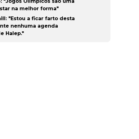
4: "Jogos Olímpicos são uma
 estar na melhor forma"
l: "Estou a ficar farto desta
mente nenhuma agenda
e Halep."