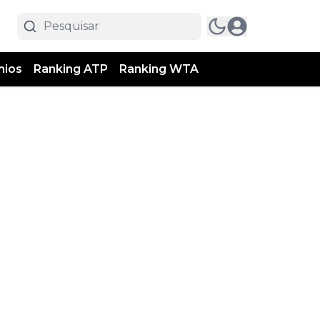
mios
Ranking ATP
Ranking WTA