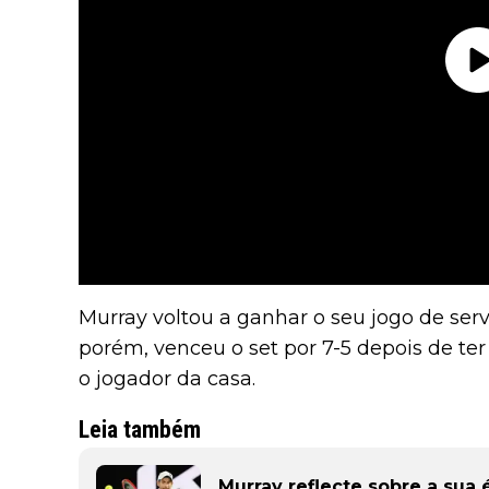
Murray voltou a ganhar o seu jogo de servi
porém, venceu o set por 7-5 depois de te
o jogador da casa.
Leia também
Murray reflecte sobre a sua