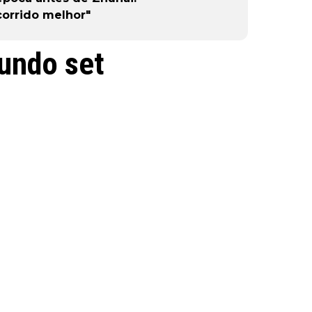
corrido melhor"
undo set