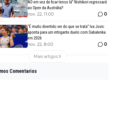
AO em vez de ficar tenso lá” Nishikori regressará
ao Open da Austrália?
0
nov. 22, 11:00
“É muito divertido ver do que se trata” Iva Jovic
aponta para um intrigante duelo com Sabalenka
em 2026
0
nov. 22, 8:00
Mais artigos
imos Comentarios