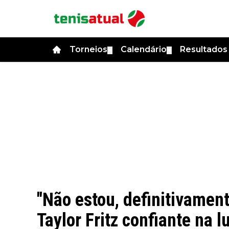
Torneios
Calendário
Resultado
▼
▼
"Não estou, definitivamen
Taylor Fritz confiante na 