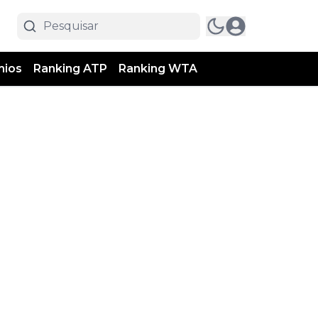
mios
Ranking ATP
Ranking WTA