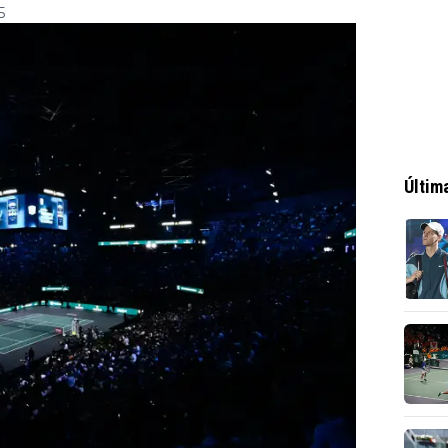
5
Últim