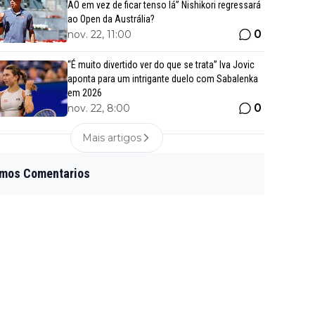
AO em vez de ficar tenso lá” Nishikori regressará
ao Open da Austrália?
0
nov. 22, 11:00
“É muito divertido ver do que se trata” Iva Jovic
aponta para um intrigante duelo com Sabalenka
em 2026
0
nov. 22, 8:00
Mais artigos
imos Comentarios