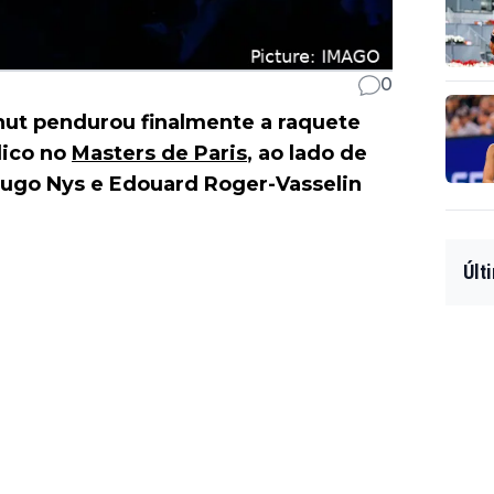
0
ahut pendurou finalmente a raquete
lico no
Masters de Paris
, ao lado de
Hugo Nys e Edouard Roger-Vasselin
Últ