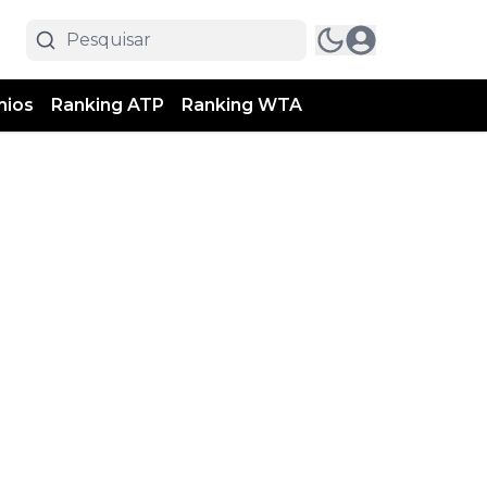
mios
Ranking ATP
Ranking WTA