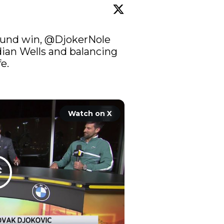
ound win, 
@DjokerNole
dian Wells and balancing 
. 

Watch on X