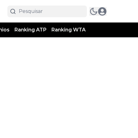
mios
Ranking ATP
Ranking WTA