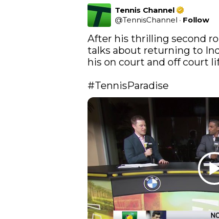
Tennis Channel
@
TennisChannel
·
Follow
After his thrilling second r
talks about returning to In
his on court and off court life
#TennisParadise