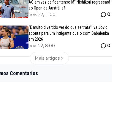
AO em vez de ficar tenso lá” Nishikori regressará
ao Open da Austrália?
0
nov. 22, 11:00
“É muito divertido ver do que se trata” Iva Jovic
aponta para um intrigante duelo com Sabalenka
em 2026
0
nov. 22, 8:00
Mais artigos
imos Comentarios