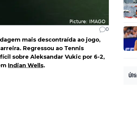
0
rdagem mais descontraída ao jogo,
carreira. Regressou ao Tennis
ícil sobre Aleksandar Vukic por 6-2,
 em
Indian Wells
.
Últ