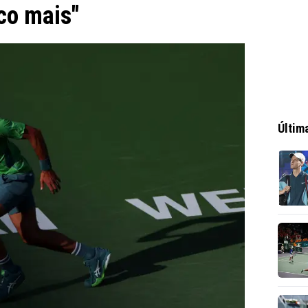
co mais"
Últim