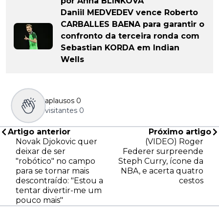
por Anna BLINKOVA
Daniil MEDVEDEV vence Roberto
CARBALLES BAENA para garantir o
confronto da terceira ronda com
Sebastian KORDA em Indian
Wells
aplausos
0
visitantes
0
Artigo anterior
Próximo artigo
Novak Djokovic quer
(VIDEO) Roger
deixar de ser
Federer surpreende
"robótico" no campo
Steph Curry, ícone da
para se tornar mais
NBA, e acerta quatro
descontraído: "Estou a
cestos
tentar divertir-me um
pouco mais"