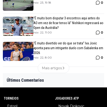
0
nov. 23, 19:18
“É muito bom disputar 3 encontros aqui antes do
AO em vez de ficar tenso lá” Nishikori regressará ao
Open da Austrália?
0
nov. 22, 11:00
“É muito divertido ver do que se trata” Iva Jovic
aponta para um intrigante duelo com Sabalenka em
2026
0
nov. 22, 8:00
Mais artigos
Últimos Comentarios
TORNEIOS
JOGADORES ATP
Estoril
Novak Djokovic