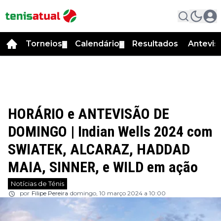
Torneios
Calendário
Resultados
Antevis
▼
▼
HORÁRIO e ANTEVISÃO DE
DOMINGO | Indian Wells 2024 com
SWIATEK, ALCARAZ, HADDAD
MAIA, SINNER, e WILD em ação
Notícias de Ténis
por
Filipe Pereira
domingo, 10 março 2024 a 10:00