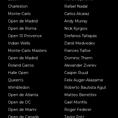
Charleston
Rafael Nadal
Monte-Carlo
Carlos Alcaraz
Open de Madrid
Andy Murray
Open de Roma
Nick Kyrgios
Open 13 Provence
Stefanos Tsitsipas
Indian Wells
Daniil Medvedev
Monte-Carlo Masters
Frances Tiafoe
Open de Madrid
Dominic Thiem
Roland Garros
Alexander Zverev
Halle Open
Casper Ruud
Queen's
Felix Auger-Aliassime
Wimbledon
Roberto Bautista Agut
Open de Atlanta
Matteo Berrettini
Open de DC
Gael Monfils
Open de Miami
Roger Federer
Open de Canadá
Taylor Fritz