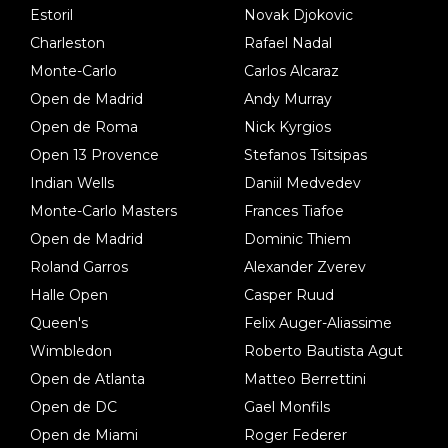
Estoril
Novak Djokovic
Charleston
Rafael Nadal
Monte-Carlo
Carlos Alcaraz
Open de Madrid
Andy Murray
Open de Roma
Nick Kyrgios
Open 13 Provence
Stefanos Tsitsipas
Indian Wells
Daniil Medvedev
Monte-Carlo Masters
Frances Tiafoe
Open de Madrid
Dominic Thiem
Roland Garros
Alexander Zverev
Halle Open
Casper Ruud
Queen's
Felix Auger-Aliassime
Wimbledon
Roberto Bautista Agut
Open de Atlanta
Matteo Berrettini
Open de DC
Gael Monfils
Open de Miami
Roger Federer