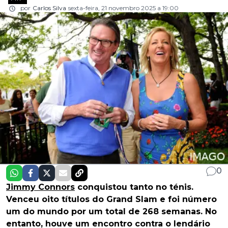
por
Carlos Silva
sexta-feira, 21 novembro 2025 a 19:00
0
Jimmy Connors
conquistou tanto no ténis.
Venceu oito títulos do Grand Slam e foi número
um do mundo por um total de 268 semanas. No
entanto, houve um encontro contra o lendário