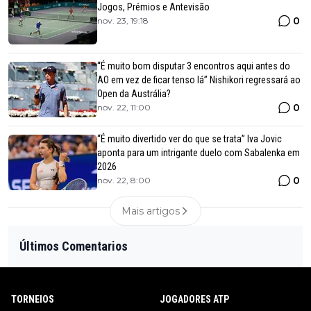
Jogos, Prémios e Antevisão
0
nov. 23, 19:18
“É muito bom disputar 3 encontros aqui antes do
AO em vez de ficar tenso lá” Nishikori regressará ao
Open da Austrália?
0
nov. 22, 11:00
“É muito divertido ver do que se trata” Iva Jovic
aponta para um intrigante duelo com Sabalenka em
2026
0
nov. 22, 8:00
Mais artigos
Últimos Comentarios
TORNEIOS
JOGADORES ATP