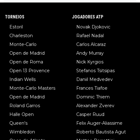
TORNEIOS
JOGADORES ATP
Estoril
Novak Djokovic
Charleston
Rafael Nadal
Monte-Carlo
Carlos Alcaraz
Open de Madrid
Andy Murray
Open de Roma
Nick Kyrgios
Open 13 Provence
Stefanos Tsitsipas
Indian Wells
Daniil Medvedev
Monte-Carlo Masters
Frances Tiafoe
Open de Madrid
Dominic Thiem
Roland Garros
Alexander Zverev
Halle Open
Casper Ruud
Queen's
Felix Auger-Aliassime
Wimbledon
Roberto Bautista Agut