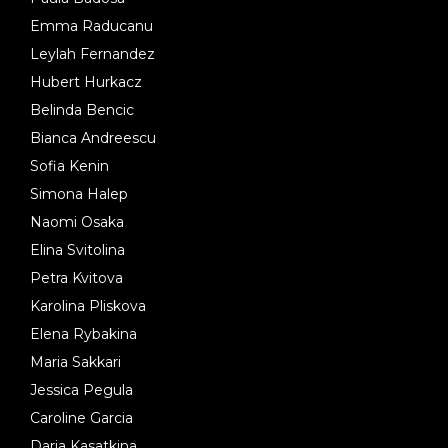
Emma Raducanu
Leylah Fernandez
Hubert Hurkacz
Belinda Bencic
Bianca Andreescu
Sofia Kenin
Simona Halep
Naomi Osaka
Elina Svitolina
Petra Kvitova
Karolina Pliskova
Elena Rybakina
Maria Sakkari
Jessica Pegula
Caroline Garcia
Daria Kasatkina