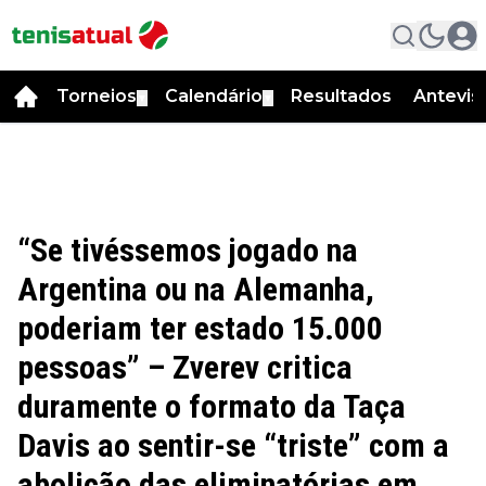
Torneios
Calendário
Resultados
Antevis
▼
▼
“Se tivéssemos jogado na
Argentina ou na Alemanha,
poderiam ter estado 15.000
pessoas” – Zverev critica
duramente o formato da Taça
Davis ao sentir-se “triste” com a
abolição das eliminatórias em