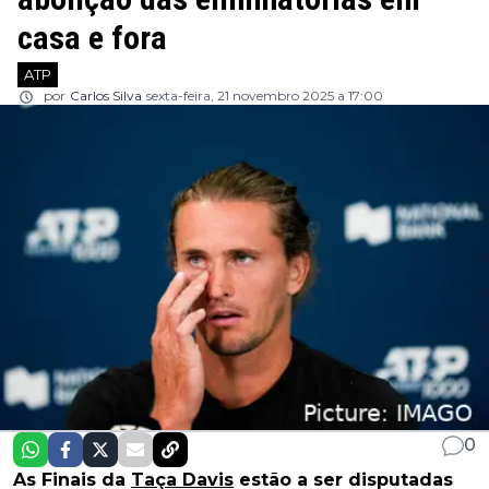
casa e fora
ATP
por
Carlos Silva
sexta-feira, 21 novembro 2025 a 17:00
0
As Finais da
Taça Davis
estão a ser disputadas