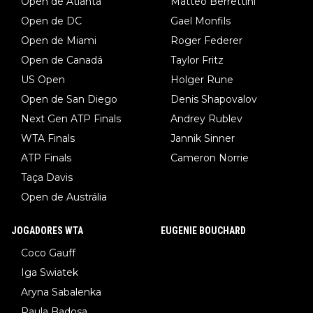
Open de Atlanta
Matteo Berrettini
Open de DC
Gael Monfils
Open de Miami
Roger Federer
Open de Canadá
Taylor Fritz
US Open
Holger Rune
Open de San Diego
Denis Shapovalov
Next Gen ATP Finals
Andrey Rublev
WTA Finals
Jannik Sinner
ATP Finals
Cameron Norrie
Taça Davis
Open de Austrália
JOGADORES WTA
EUGENIE BOUCHARD
Coco Gauff
Iga Swiatek
Aryna Sabalenka
Paula Badosa