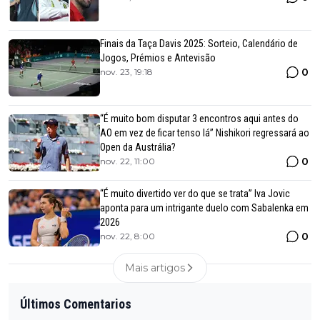
Finais da Taça Davis 2025: Sorteio, Calendário de
Jogos, Prémios e Antevisão
0
nov. 23, 19:18
“É muito bom disputar 3 encontros aqui antes do
AO em vez de ficar tenso lá” Nishikori regressará ao
Open da Austrália?
0
nov. 22, 11:00
“É muito divertido ver do que se trata” Iva Jovic
aponta para um intrigante duelo com Sabalenka em
2026
0
nov. 22, 8:00
Mais artigos
Últimos Comentarios