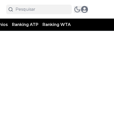
mios
Ranking ATP
Ranking WTA