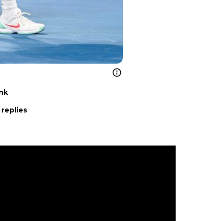
ink
 replies