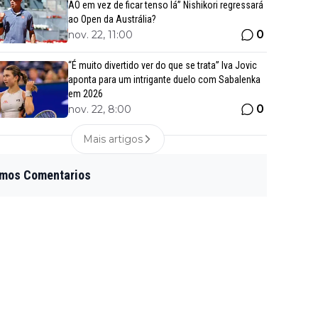
AO em vez de ficar tenso lá” Nishikori regressará
ao Open da Austrália?
0
nov. 22, 11:00
“É muito divertido ver do que se trata” Iva Jovic
aponta para um intrigante duelo com Sabalenka
em 2026
0
nov. 22, 8:00
Mais artigos
imos Comentarios