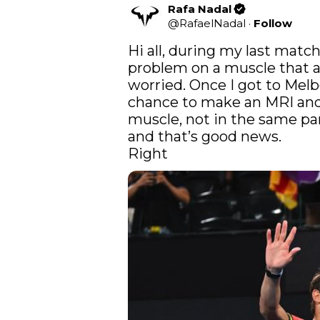
Rafa Nadal
@
RafaelNadal
·
Follow
Hi all, during my last match
problem on a muscle that 
worried. Once I got to Melb
chance to make an MRI and 
muscle, not in the same par
and that’s good news. 

Right