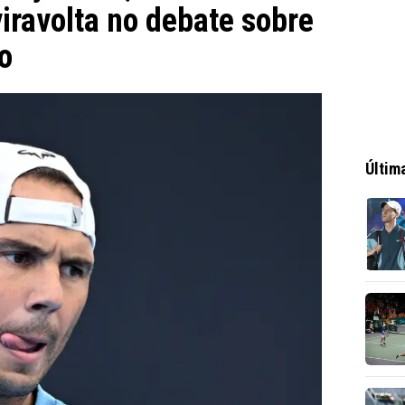
iravolta no debate sobre
o
Últim