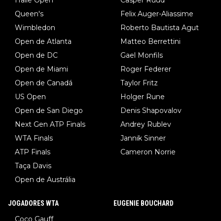
Halle Open
Casper Ruud
Queen's
Felix Auger-Aliassime
Wimbledon
Roberto Bautista Agut
Open de Atlanta
Matteo Berrettini
Open de DC
Gael Monfils
Open de Miami
Roger Federer
Open de Canadá
Taylor Fritz
US Open
Holger Rune
Open de San Diego
Denis Shapovalov
Next Gen ATP Finals
Andrey Rublev
WTA Finals
Jannik Sinner
ATP Finals
Cameron Norrie
Taça Davis
Open de Austrália
JOGADORES WTA
EUGENIE BOUCHARD
Coco Gauff