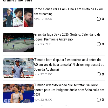
Como e onde ver as ATP Finals em direto na TV ou
em streaming
0
nov. 10, 15:05
Finais da Taça Davis 2025: Sorteio, Calendário de
Jogos, Prémios e Antevisão
0
nov. 23, 19:18
“É muito bom disputar 3 encontros aqui antes do
AO em vez de ficar tenso lá” Nishikori regressará ao
Open da Austrália?
0
nov. 22, 11:00
“É muito divertido ver do que se trata” Iva Jovic
aponta para um intrigante duelo com Sabalenka em
2026
0
nov. 22, 8:00