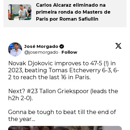
Carlos Alcaraz eliminado na
primeira ronda do Masters de
Paris por Roman Safiullin
José Morgado
@
josemorgado
·
Follow
Novak Djokovic improves to 47-5 (!) in 
2023, beating Tomas Etcheverry 6-3, 6-
2 to reach the last 16 in Paris.

Next? #23 Tallon Griekspoor (leads the 
h2h 2-0).

Gonna be tough to beat till the end of 
the year...