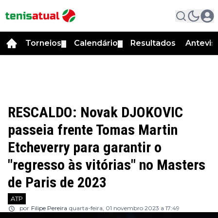
Torneios
Calendário
Resultados
Antevis
▼
▼
RESCALDO: Novak DJOKOVIC
passeia frente Tomas Martin
Etcheverry para garantir o
"regresso às vitórias" no Masters
de Paris de 2023
ATP
por
Filipe Pereira
quarta-feira, 01 novembro 2023 a 17:49