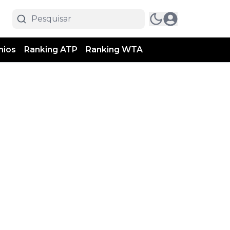
mios
Ranking ATP
Ranking WTA