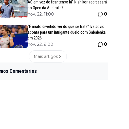
AO em vez de ficar tenso lá” Nishikori regressará
ao Open da Austrália?
0
nov. 22, 11:00
“É muito divertido ver do que se trata” Iva Jovic
aponta para um intrigante duelo com Sabalenka
em 2026
0
nov. 22, 8:00
Mais artigos
imos Comentarios