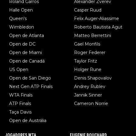
Roland Garros
Alexander Zverev
Halle Open
Casper Ruud
Queen's
Felix Auger-Aliassime
Wimbledon
Roberto Bautista Agut
Open de Atlanta
Matteo Berrettini
Open de DC
Gael Monfils
Open de Miami
Roger Federer
Open de Canadá
Taylor Fritz
US Open
Holger Rune
Open de San Diego
Denis Shapovalov
Next Gen ATP Finals
Andrey Rublev
WTA Finals
Jannik Sinner
ATP Finals
Cameron Norrie
Taça Davis
Open de Austrália
JOGADORES WTA
EUGENIE BOUCHARD