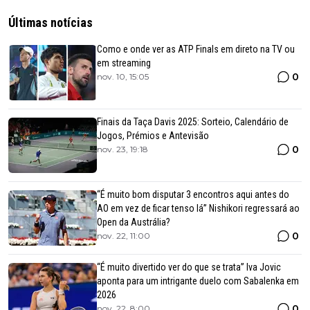
Últimas notícias
Como e onde ver as ATP Finals em direto na TV ou
em streaming
0
nov. 10, 15:05
Finais da Taça Davis 2025: Sorteio, Calendário de
Jogos, Prémios e Antevisão
0
nov. 23, 19:18
“É muito bom disputar 3 encontros aqui antes do
AO em vez de ficar tenso lá” Nishikori regressará ao
Open da Austrália?
0
nov. 22, 11:00
“É muito divertido ver do que se trata” Iva Jovic
aponta para um intrigante duelo com Sabalenka em
2026
0
nov. 22, 8:00