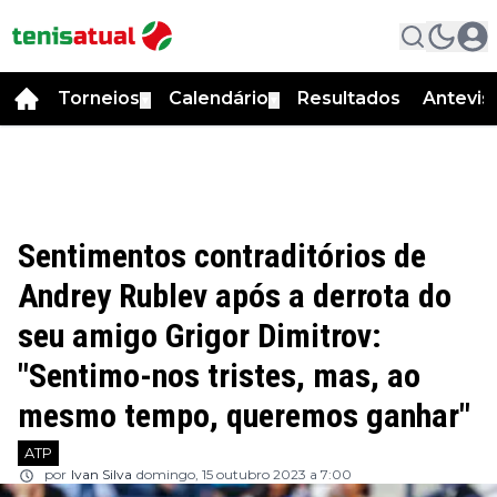
Torneios
Calendário
Resultados
Antevis
▼
▼
Sentimentos contraditórios de
Andrey Rublev após a derrota do
seu amigo Grigor Dimitrov:
"Sentimo-nos tristes, mas, ao
mesmo tempo, queremos ganhar"
ATP
por
Ivan Silva
domingo, 15 outubro 2023 a 7:00