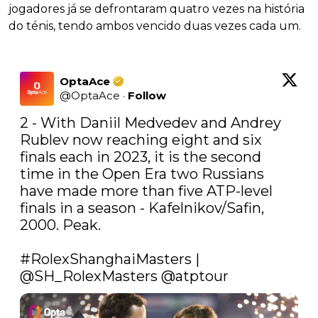
jogadores já se defrontaram quatro vezes na história
do ténis, tendo ambos vencido duas vezes cada um.
OptaAce
@
OptaAce
·
Follow
2 - With Daniil Medvedev and Andrey 
Rublev now reaching eight and six 
finals each in 2023, it is the second 
time in the Open Era two Russians 
have made more than five ATP-level 
finals in a season - Kafelnikov/Safin, 
2000. Peak.

#RolexShanghaiMasters
 | 
@SH_RolexMasters
@atptour