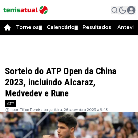
Torneios
Calendário
Resultados
Antevis
▼
▼
Sorteio do ATP Open da China
2023, incluindo Alcaraz,
Medvedev e Rune
ATP
por
Filipe Pereira
terça-feira, 26 setembro 2023 a 9:43