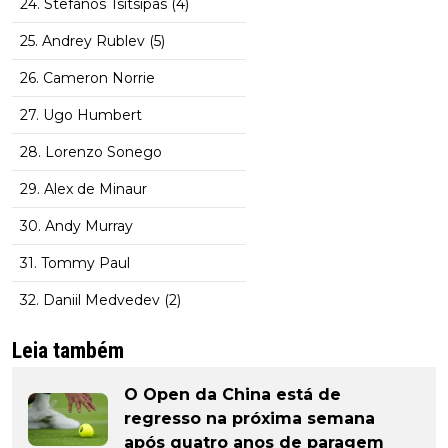
24. Stefanos Tsitsipas (4)
25. Andrey Rublev (5)
26. Cameron Norrie
27. Ugo Humbert
28. Lorenzo Sonego
29. Alex de Minaur
30. Andy Murray
31. Tommy Paul
32. Daniil Medvedev (2)
Leia também
O Open da China está de
regresso na próxima semana
após quatro anos de paragem