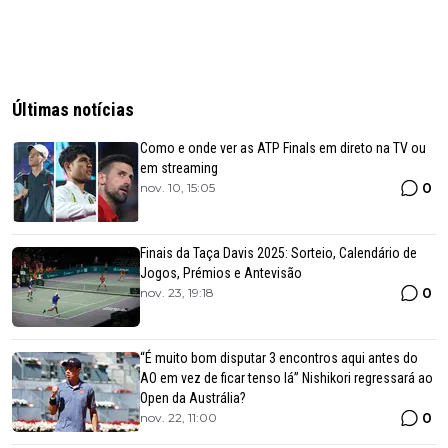
Últimas notícias
Como e onde ver as ATP Finals em direto na TV ou
em streaming
0
nov. 10, 15:05
Finais da Taça Davis 2025: Sorteio, Calendário de
Jogos, Prémios e Antevisão
0
nov. 23, 19:18
“É muito bom disputar 3 encontros aqui antes do
AO em vez de ficar tenso lá” Nishikori regressará ao
Open da Austrália?
0
nov. 22, 11:00