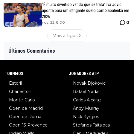
“É muito divertido ver do que se trata” Iva Jovic
aponta para um intrigante duelo com Sabalenka em
2026
0
nov. 22, 8:00
Mais artigos
Últimos Comentarios
TORNEIOS
JOGADORES ATP
Estoril
Novak Djokovic
Charleston
Rafael Nadal
Monte-Carlo
Carlos Alcaraz
Open de Madrid
Andy Murray
Open de Roma
Nick Kyrgios
Open 13 Provence
Stefanos Tsitsipas
Indian Wells
Daniil Medvedev