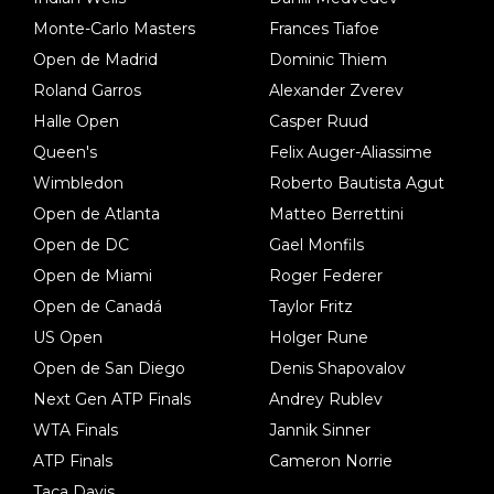
Monte-Carlo Masters
Frances Tiafoe
Open de Madrid
Dominic Thiem
Roland Garros
Alexander Zverev
Halle Open
Casper Ruud
Queen's
Felix Auger-Aliassime
Wimbledon
Roberto Bautista Agut
Open de Atlanta
Matteo Berrettini
Open de DC
Gael Monfils
Open de Miami
Roger Federer
Open de Canadá
Taylor Fritz
US Open
Holger Rune
Open de San Diego
Denis Shapovalov
Next Gen ATP Finals
Andrey Rublev
WTA Finals
Jannik Sinner
ATP Finals
Cameron Norrie
Taça Davis