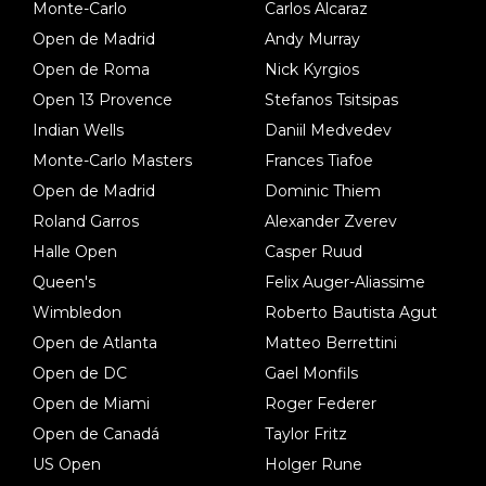
Monte-Carlo
Carlos Alcaraz
Open de Madrid
Andy Murray
Open de Roma
Nick Kyrgios
Open 13 Provence
Stefanos Tsitsipas
Indian Wells
Daniil Medvedev
Monte-Carlo Masters
Frances Tiafoe
Open de Madrid
Dominic Thiem
Roland Garros
Alexander Zverev
Halle Open
Casper Ruud
Queen's
Felix Auger-Aliassime
Wimbledon
Roberto Bautista Agut
Open de Atlanta
Matteo Berrettini
Open de DC
Gael Monfils
Open de Miami
Roger Federer
Open de Canadá
Taylor Fritz
US Open
Holger Rune