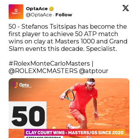
OptaAce
@
OptaAce
·
Follow
50 - Stefanos Tsitsipas has become the 
first player to achieve 50 ATP match 
wins on clay at Masters 1000 and Grand 
Slam events this decade. Specialist.

#RolexMonteCarloMasters
 | 
@ROLEXMCMASTERS
@atptour