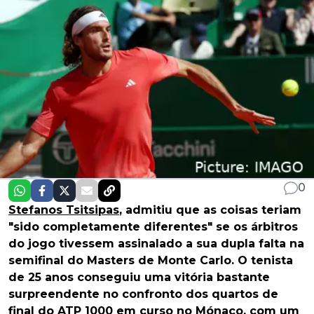
0
Stefanos Tsitsipas
, admitiu que as coisas teriam
"sido completamente diferentes" se os árbitros
do jogo tivessem assinalado a sua dupla falta na
semifinal do Masters de Monte Carlo. O tenista
de 25 anos conseguiu uma vitória bastante
surpreendente no confronto dos quartos de
final do ATP 1000 em curso no Mónaco, com um