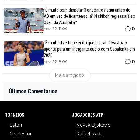
“É muito bom disputar 3 encontros aqui antes do
AO em vez de ficar tenso lá” Nishikori regressará ao
Open da Austrália?
0
nov. 22, 11:00
“É muito divertido ver do que se trata” Iva Jovic
aponta para um intrigante duelo com Sabalenka em
2026
0
nov. 22, 8:00
Mais artigos
Últimos Comentarios
TORNEIOS
JOGADORES ATP
Estoril
Novak Djokovic
Charleston
Rafael Nadal