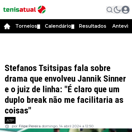
Torneios
Calendário
Resultados
Antevis
▼
▼
Stefanos Tsitsipas fala sobre
drama que envolveu Jannik Sinner
e o juiz de linha: "É claro que um
duplo break não me facilitaria as
coisas"
ATP
por
Filipe Pereira
domingo, 14 abril 2024 a 12:50