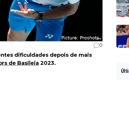
0
entes dificuldades depois de mais
rs de Basileia
2023.
Últ