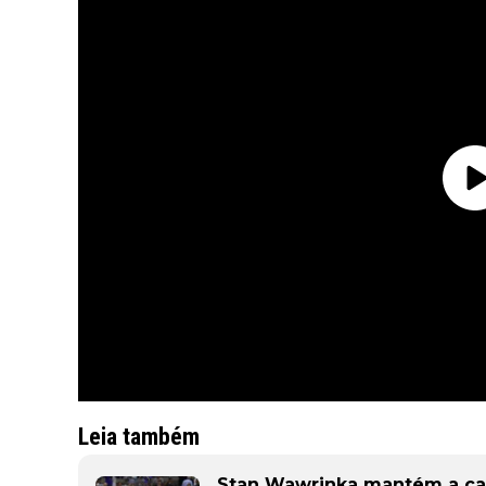
Leia também
Stan Wawrinka mantém a carr