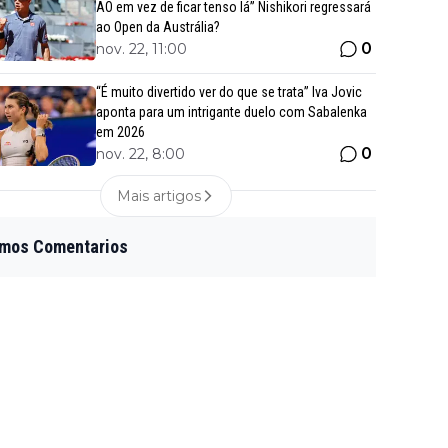
AO em vez de ficar tenso lá” Nishikori regressará
ao Open da Austrália?
0
nov. 22, 11:00
“É muito divertido ver do que se trata” Iva Jovic
aponta para um intrigante duelo com Sabalenka
em 2026
0
nov. 22, 8:00
Mais artigos
imos Comentarios