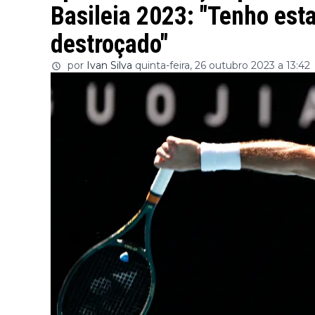
Basileia 2023: "Tenho est
destroçado"
por
Ivan Silva
quinta-feira, 26 outubro 2023 a 13:42