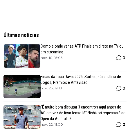
Últimas notícias
Como e onde ver as ATP Finals em direto na TV ou
em streaming
0
nov. 10, 15:05
Finais da Taça Davis 2025: Sorteio, Calendário de
Jogos, Prémios e Antevisão
0
nov. 23, 19:18
“É muito bom disputar 3 encontros aqui antes do
AO em vez de ficar tenso lá” Nishikori regressará ao
Open da Austrália?
0
nov. 22, 11:00