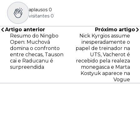
aplausos
0
visitantes
0
Artigo anterior
Próximo artigo
Resumo do Ningbo
Nick Kyrgios assume
Open: Muchová
inesperadamente o
domina o confronto
papel de treinador na
entre checas, Tauson
UTS, Vacherot é
cai e Raducanu é
recebido pela realeza
surpreendida
monegasca e Marta
Kostyuk aparece na
Vogue