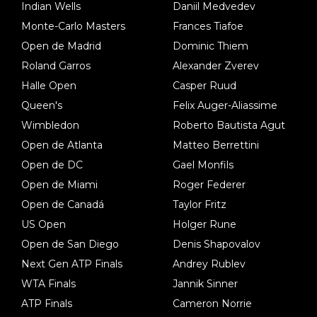
Indian Wells
Daniil Medvedev
Monte-Carlo Masters
Frances Tiafoe
Open de Madrid
Dominic Thiem
Roland Garros
Alexander Zverev
Halle Open
Casper Ruud
Queen's
Felix Auger-Aliassime
Wimbledon
Roberto Bautista Agut
Open de Atlanta
Matteo Berrettini
Open de DC
Gael Monfils
Open de Miami
Roger Federer
Open de Canadá
Taylor Fritz
US Open
Holger Rune
Open de San Diego
Denis Shapovalov
Next Gen ATP Finals
Andrey Rublev
WTA Finals
Jannik Sinner
ATP Finals
Cameron Norrie