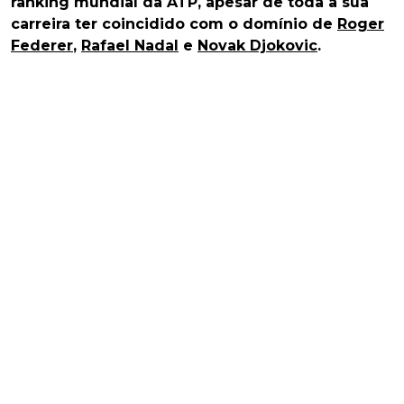
ranking mundial da ATP, apesar de toda a sua
carreira ter coincidido com o domínio de
Roger
Federer
,
Rafael Nadal
e
Novak Djokovic
.