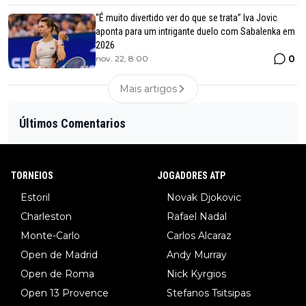
“É muito divertido ver do que se trata” Iva Jovic
aponta para um intrigante duelo com Sabalenka em
2026
0
nov. 22, 8:00
Mais artigos
Últimos Comentarios
TORNEIOS
JOGADORES ATP
Estoril
Novak Djokovic
Charleston
Rafael Nadal
Monte-Carlo
Carlos Alcaraz
Open de Madrid
Andy Murray
Open de Roma
Nick Kyrgios
Open 13 Provence
Stefanos Tsitsipas