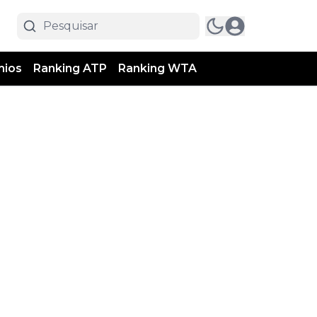
mios
Ranking ATP
Ranking WTA