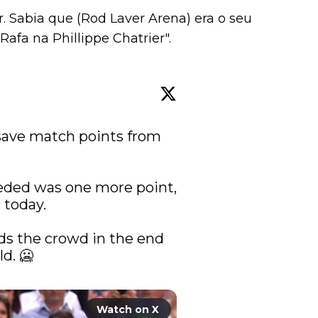
r. Sabia que (Rod Laver Arena) era o seu
Rafa na Phillippe Chatrier".
ave match points from 
eded was one more point, 
today.

ds the crowd in the end 
d. 🥶

Watch on X