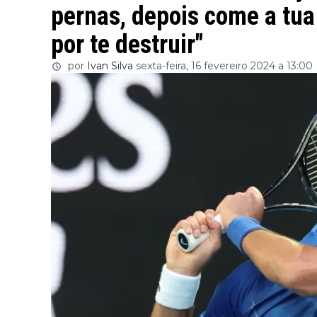
pernas, depois come a tu
por te destruir"
por
Ivan Silva
sexta-feira, 16 fevereiro 2024 a 13:00