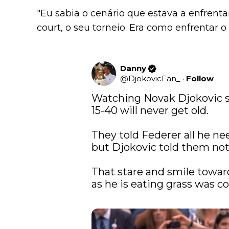
"Eu sabia o cenário que estava a enfrenta
court, o seu torneio. Era como enfrentar o 
Danny
@
DjokovicFan_
·
Follow
Watching Novak Djokovic s
15-40 will never get old.

They told Federer all he ne
but Djokovic told them not 
That stare and smile towar
as he is eating grass was col