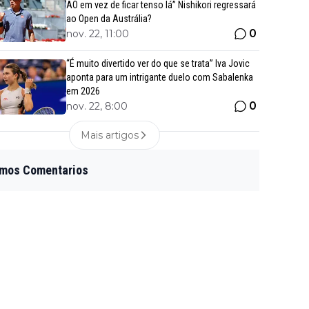
AO em vez de ficar tenso lá” Nishikori regressará
ao Open da Austrália?
0
nov. 22, 11:00
“É muito divertido ver do que se trata” Iva Jovic
aponta para um intrigante duelo com Sabalenka
em 2026
0
nov. 22, 8:00
Mais artigos
imos Comentarios