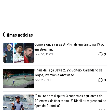
Últimas notícias
Como e onde ver as ATP Finals em direto na TV ou
em streaming
0
nov. 10, 15:05
Finais da Taça Davis 2025: Sorteio, Calendário de
Jogos, Prémios e Antevisão
0
nov. 23, 19:18
“É muito bom disputar 3 encontros aqui antes do
AO em vez de ficar tenso lá” Nishikori regressará ao
Open da Austrália?