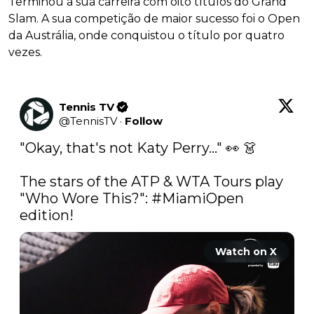
Terminou a sua carreira com oito títulos do Grand
Slam. A sua competição de maior sucesso foi o Open
da Austrália, onde conquistou o título por quatro
vezes.
Tennis TV
@
TennisTV
·
Follow
"Okay, that's not Katy Perry..." 👀 👗

The stars of the ATP & WTA Tours play 
"Who Wore This?": 
#MiamiOpen
edition! 
Watch on X