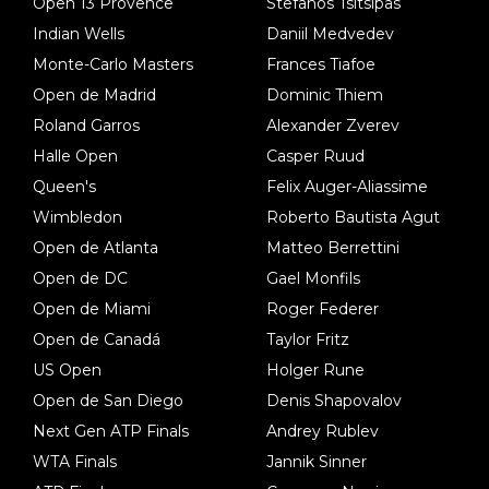
Open 13 Provence
Stefanos Tsitsipas
Indian Wells
Daniil Medvedev
Monte-Carlo Masters
Frances Tiafoe
Open de Madrid
Dominic Thiem
Roland Garros
Alexander Zverev
Halle Open
Casper Ruud
Queen's
Felix Auger-Aliassime
Wimbledon
Roberto Bautista Agut
Open de Atlanta
Matteo Berrettini
Open de DC
Gael Monfils
Open de Miami
Roger Federer
Open de Canadá
Taylor Fritz
US Open
Holger Rune
Open de San Diego
Denis Shapovalov
Next Gen ATP Finals
Andrey Rublev
WTA Finals
Jannik Sinner