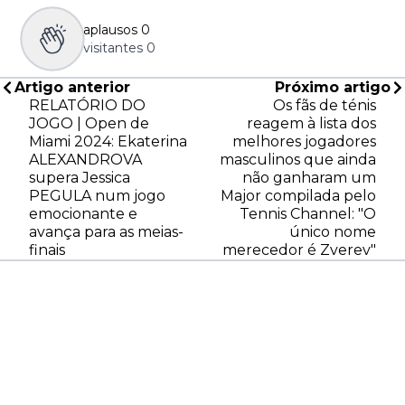
aplausos
0
visitantes
0
Artigo anterior
Próximo artigo
RELATÓRIO DO
Os fãs de ténis
JOGO | Open de
reagem à lista dos
Miami 2024: Ekaterina
melhores jogadores
ALEXANDROVA
masculinos que ainda
supera Jessica
não ganharam um
PEGULA num jogo
Major compilada pelo
emocionante e
Tennis Channel: "O
avança para as meias-
único nome
finais
merecedor é Zverev"