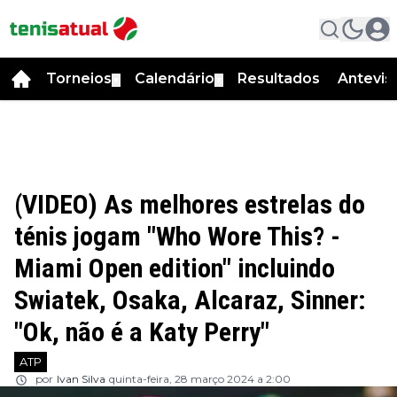
Torneios
Calendário
Resultados
Antevis
▼
▼
(VIDEO) As melhores estrelas do
ténis jogam "Who Wore This? -
Miami Open edition" incluindo
Swiatek, Osaka, Alcaraz, Sinner:
"Ok, não é a Katy Perry"
ATP
por
Ivan Silva
quinta-feira, 28 março 2024 a 2:00