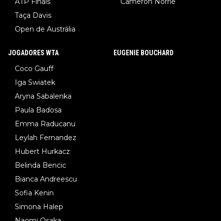
ATP Finals
Cameron Norrie
Taça Davis
Open de Austrália
JOGADORES WTA
EUGENIE BOUCHARD
Coco Gauff
Iga Swiatek
Aryna Sabalenka
Paula Badosa
Emma Raducanu
Leylah Fernandez
Hubert Hurkacz
Belinda Bencic
Bianca Andreescu
Sofia Kenin
Simona Halep
Naomi Osaka