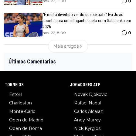
0
nov. 22, 11:00
“É muito divertido ver do que se trata” Iva Jovic
aponta para um intrigante duelo com Sabalenka em
2026
0
nov. 22, 8:00
Mais artigos
Últimos Comentarios
TORNEIOS
JOGADORES ATP
Estoril
Novak Djokovic
Charleston
Rafael Nadal
Monte-Carlo
Carlos Alcaraz
Open de Madrid
Andy Murray
Open de Roma
Nick Kyrgios