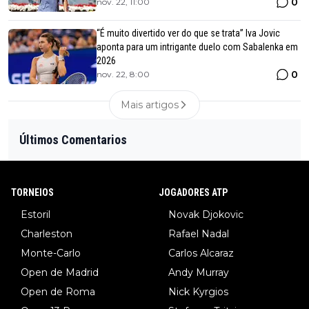
0
nov. 22, 11:00
“É muito divertido ver do que se trata” Iva Jovic
aponta para um intrigante duelo com Sabalenka em
2026
0
nov. 22, 8:00
Mais artigos
Últimos Comentarios
TORNEIOS
JOGADORES ATP
Estoril
Novak Djokovic
Charleston
Rafael Nadal
Monte-Carlo
Carlos Alcaraz
Open de Madrid
Andy Murray
Open de Roma
Nick Kyrgios