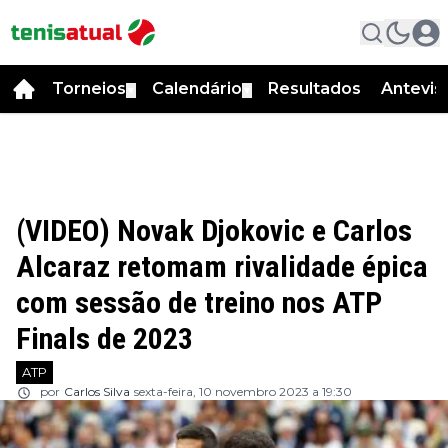
Torneios
Calendário
Resultados
Antevis
▼
▼
(VIDEO) Novak Djokovic e Carlos
Alcaraz retomam rivalidade épica
com sessão de treino nos ATP
Finals de 2023
ATP
por
Carlos Silva
sexta-feira, 10 novembro 2023 a 19:30