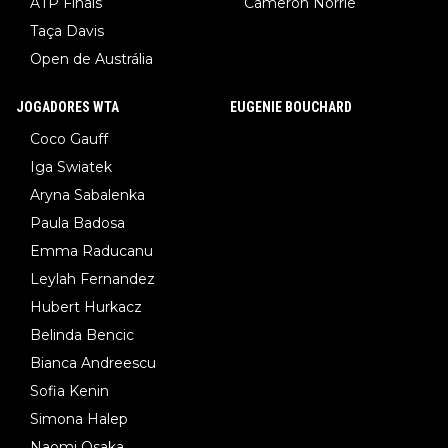
ATP Finals
Cameron Norrie
Taça Davis
Open de Austrália
JOGADORES WTA
EUGENIE BOUCHARD
Coco Gauff
Iga Swiatek
Aryna Sabalenka
Paula Badosa
Emma Raducanu
Leylah Fernandez
Hubert Hurkacz
Belinda Bencic
Bianca Andreescu
Sofia Kenin
Simona Halep
Naomi Osaka