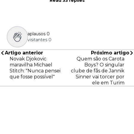
Read 33 replies
aplausos
0
visitantes
0
Artigo anterior
Próximo artigo
Novak Djokovic
Quem são os Carota
maravilha Michael
Boys? O singular
Stitch: "Nunca pensei
clube de fãs de Jannik
que fosse possível"
Sinner vai torcer por
ele em Turim