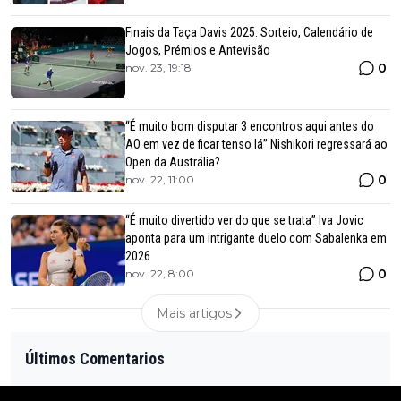
Finais da Taça Davis 2025: Sorteio, Calendário de
Jogos, Prémios e Antevisão
0
nov. 23, 19:18
“É muito bom disputar 3 encontros aqui antes do
AO em vez de ficar tenso lá” Nishikori regressará ao
Open da Austrália?
0
nov. 22, 11:00
“É muito divertido ver do que se trata” Iva Jovic
aponta para um intrigante duelo com Sabalenka em
2026
0
nov. 22, 8:00
Mais artigos
Últimos Comentarios