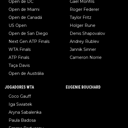
Open de DC
Gael Monfils
Open de Miami
Roger Federer
Open de Canadá
Taylor Fritz
US Open
Holger Rune
Open de San Diego
Denis Shapovalov
Next Gen ATP Finals
Andrey Rublev
WTA Finals
Jannik Sinner
ATP Finals
Cameron Norrie
Taça Davis
Open de Austrália
JOGADORES WTA
EUGENIE BOUCHARD
Coco Gauff
Iga Swiatek
Aryna Sabalenka
Paula Badosa