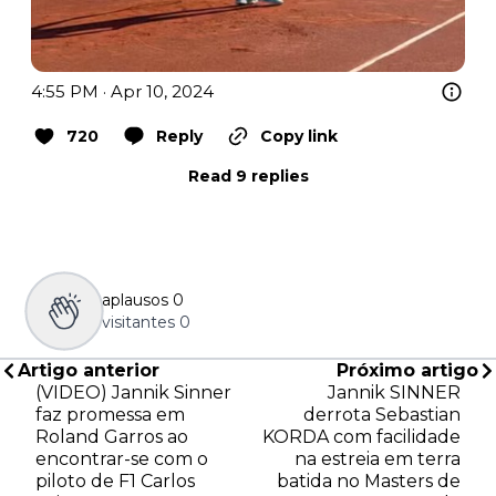
4:55 PM · Apr 10, 2024
720
Reply
Copy link
Read 9 replies
aplausos
0
visitantes
0
Artigo anterior
Próximo artigo
(VIDEO) Jannik Sinner
Jannik SINNER
faz promessa em
derrota Sebastian
Roland Garros ao
KORDA com facilidade
encontrar-se com o
na estreia em terra
piloto de F1 Carlos
batida no Masters de