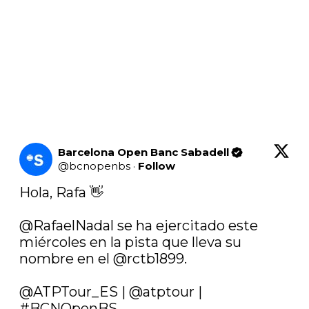
Barcelona Open Banc Sabadell
@
bcnopenbs
·
Follow
Hola, Rafa 👋

@RafaelNadal
 se ha ejercitado este 
miércoles en la pista que lleva su 
nombre en el 
@rctb1899
.

@ATPTour_ES
 | 
@atptour
 | 
#BCNOpenBS