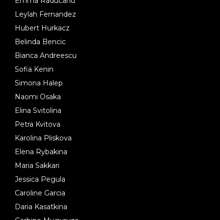
Emma Raducanu
Leylah Fernandez
Hubert Hurkacz
Belinda Bencic
Bianca Andreescu
Sofia Kenin
Simona Halep
Naomi Osaka
Elina Svitolina
Petra Kvitova
Karolina Pliskova
Elena Rybakina
Maria Sakkari
Jessica Pegula
Caroline Garcia
Daria Kasatkina