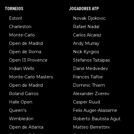
TORNEIOS
JOGADORES ATP
Estoril
Novak Djokovic
Charleston
Rafael Nadal
Monte-Carlo
Carlos Alcaraz
Open de Madrid
Andy Murray
Open de Roma
Nick Kyrgios
Open 13 Provence
Stefanos Tsitsipas
Indian Wells
Daniil Medvedev
Monte-Carlo Masters
Frances Tiafoe
Open de Madrid
Dominic Thiem
Roland Garros
Alexander Zverev
Halle Open
Casper Ruud
Queen's
Felix Auger-Aliassime
Wimbledon
Roberto Bautista Agut
Open de Atlanta
Matteo Berrettini