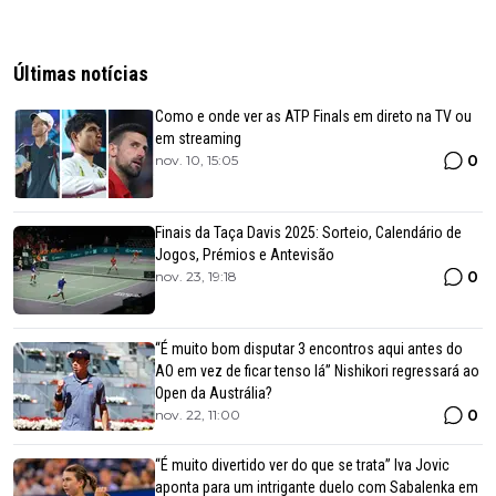
Últimas notícias
Como e onde ver as ATP Finals em direto na TV ou
em streaming
0
nov. 10, 15:05
Finais da Taça Davis 2025: Sorteio, Calendário de
Jogos, Prémios e Antevisão
0
nov. 23, 19:18
“É muito bom disputar 3 encontros aqui antes do
AO em vez de ficar tenso lá” Nishikori regressará ao
Open da Austrália?
0
nov. 22, 11:00
“É muito divertido ver do que se trata” Iva Jovic
aponta para um intrigante duelo com Sabalenka em