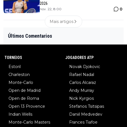
2026
0
nov. 22, 8:00
Mais artigos
Últimos Comentarios
TORNEIOS
JOGADORES ATP
Estoril
Novak Djokovic
Charleston
Rafael Nadal
Monte-Carlo
Carlos Alcaraz
Open de Madrid
Andy Murray
Open de Roma
Nick Kyrgios
Open 13 Provence
Stefanos Tsitsipas
Indian Wells
Daniil Medvedev
Monte-Carlo Masters
Frances Tiafoe