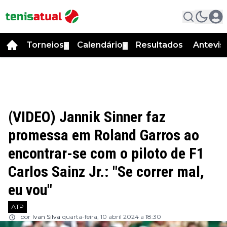
Torneios
Calendário
Resultados
Antevis
▼
▼
(VIDEO) Jannik Sinner faz
promessa em Roland Garros ao
encontrar-se com o piloto de F1
Carlos Sainz Jr.: "Se correr mal,
eu vou"
ATP
por
Ivan Silva
quarta-feira, 10 abril 2024 a 18:30