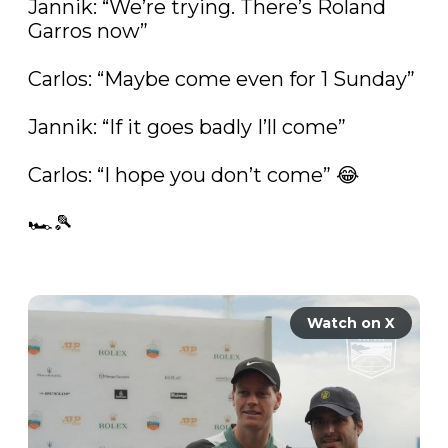
Jannik: “We’re trying. There’s Roland 
Garros now”

Carlos: “Maybe come even for 1 Sunday”

Jannik: “If it goes badly I’ll come”

Carlos: “I hope you don’t come” 😂

🏎️🎾 

Watch on X