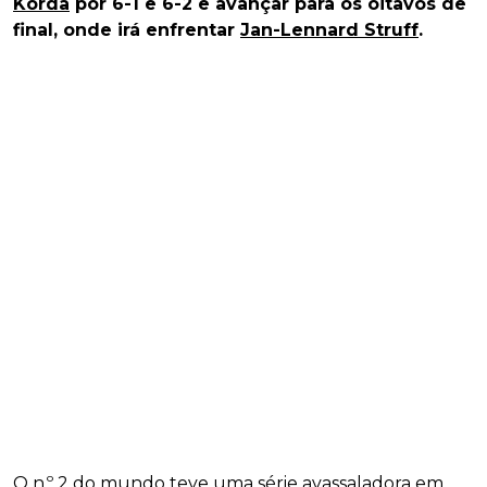
Korda
por 6-1 e 6-2 e avançar para os oitavos de
final, onde irá enfrentar
Jan-Lennard Struff
.
O n.º 2 do mundo teve uma série avassaladora em