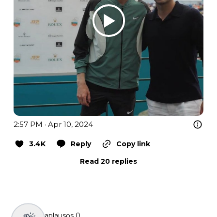
2:57 PM · Apr 10, 2024
3.4K
Reply
Copy link
Read 20 replies
aplausos
0