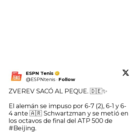
ESPN Tenis
@
ESPNtenis
·
Follow
ZVEREV SACÓ AL PEQUE. 🇩🇪✨

El alemán se impuso por 6-7 (2), 6-1 y 6-
4 ante 🇦🇷 Schwartzman y se metió en 
los octavos de final del ATP 500 de 
#Beijing
.
