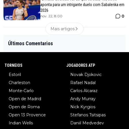
aponta para um intrigante duelo com Sabalenka em
2026
0
nov. 22, 8:00
Mais artigos
Últimos Comentarios
TORNEIOS
JOGADORES ATP
Estoril
Novak Djokovic
Charleston
Rafael Nadal
Monte-Carlo
Carlos Alcaraz
Open de Madrid
Andy Murray
Open de Roma
Nick Kyrgios
Open 13 Provence
Stefanos Tsitsipas
Indian Wells
Daniil Medvedev