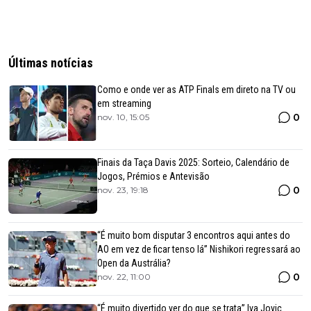
Últimas notícias
Como e onde ver as ATP Finals em direto na TV ou
em streaming
0
nov. 10, 15:05
Finais da Taça Davis 2025: Sorteio, Calendário de
Jogos, Prémios e Antevisão
0
nov. 23, 19:18
“É muito bom disputar 3 encontros aqui antes do
AO em vez de ficar tenso lá” Nishikori regressará ao
Open da Austrália?
0
nov. 22, 11:00
“É muito divertido ver do que se trata” Iva Jovic