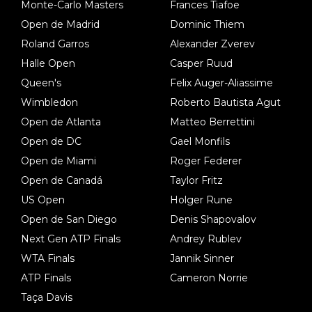
Monte-Carlo Masters
Frances Tiafoe
Open de Madrid
Dominic Thiem
Roland Garros
Alexander Zverev
Halle Open
Casper Ruud
Queen's
Felix Auger-Aliassime
Wimbledon
Roberto Bautista Agut
Open de Atlanta
Matteo Berrettini
Open de DC
Gael Monfils
Open de Miami
Roger Federer
Open de Canadá
Taylor Fritz
US Open
Holger Rune
Open de San Diego
Denis Shapovalov
Next Gen ATP Finals
Andrey Rublev
WTA Finals
Jannik Sinner
ATP Finals
Cameron Norrie
Taça Davis