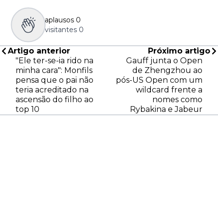
aplausos
0
visitantes
0
Artigo anterior
Próximo artigo
"Ele ter-se-ia rido na
Gauff junta o Open
minha cara": Monfils
de Zhengzhou ao
pensa que o pai não
pós-US Open com um
teria acreditado na
wildcard frente a
ascensão do filho ao
nomes como
top 10
Rybakina e Jabeur