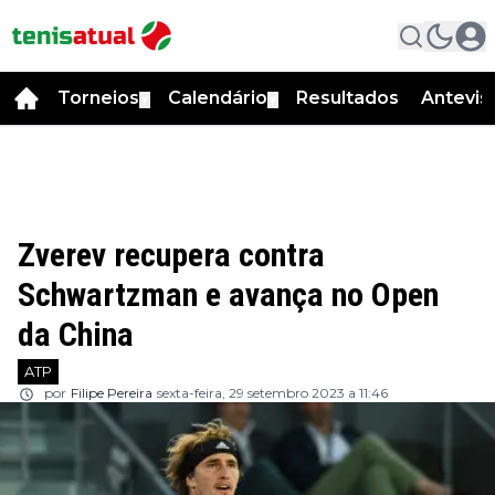
Torneios
Calendário
Resultados
Antevis
▼
▼
Zverev recupera contra
Schwartzman e avança no Open
da China
ATP
por
Filipe Pereira
sexta-feira, 29 setembro 2023 a 11:46