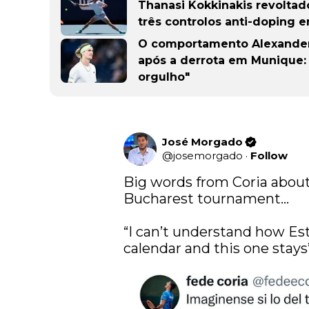
Thanasi Kokkinakis revoltado
três controlos anti-doping e
O comportamento Alexander 
após a derrota em Munique: 
orgulho"
José Morgado
@
josemorgado
·
Follow
Big words from Coria about 
Bucharest tournament…

“I can’t understand how Esto
calendar and this one stays