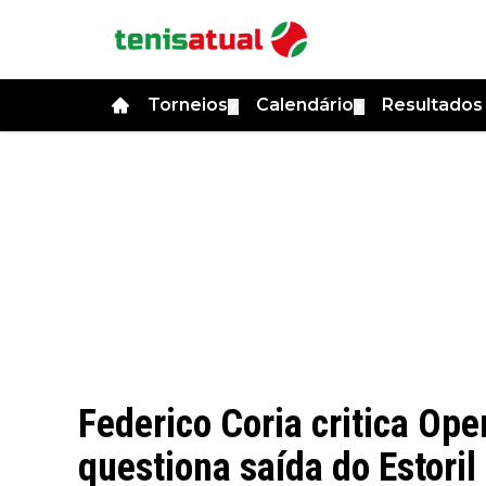
Torneios
Calendário
Resultado
▼
▼
Federico Coria critica Op
questiona saída do Estori