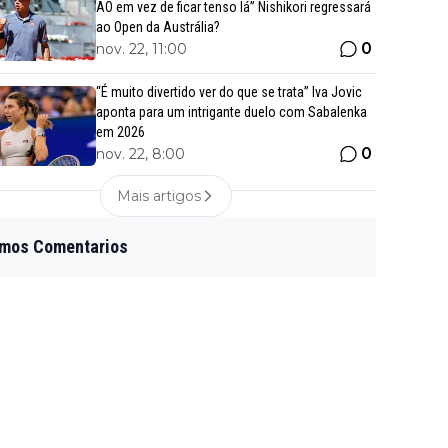
AO em vez de ficar tenso lá” Nishikori regressará
ao Open da Austrália?
0
nov. 22, 11:00
“É muito divertido ver do que se trata” Iva Jovic
aponta para um intrigante duelo com Sabalenka
em 2026
0
nov. 22, 8:00
Mais artigos
imos Comentarios