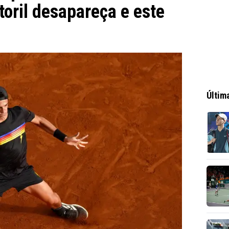
toril desapareça e este
Últim