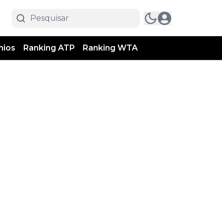
mios
Ranking ATP
Ranking WTA