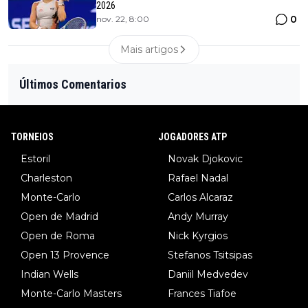
2026
0
nov. 22, 8:00
Mais artigos
Últimos Comentarios
TORNEIOS
JOGADORES ATP
Estoril
Novak Djokovic
Charleston
Rafael Nadal
Monte-Carlo
Carlos Alcaraz
Open de Madrid
Andy Murray
Open de Roma
Nick Kyrgios
Open 13 Provence
Stefanos Tsitsipas
Indian Wells
Daniil Medvedev
Monte-Carlo Masters
Frances Tiafoe