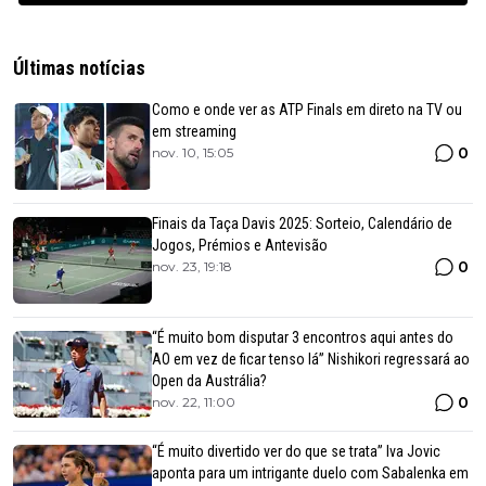
Últimas notícias
Como e onde ver as ATP Finals em direto na TV ou
em streaming
0
nov. 10, 15:05
Finais da Taça Davis 2025: Sorteio, Calendário de
Jogos, Prémios e Antevisão
0
nov. 23, 19:18
“É muito bom disputar 3 encontros aqui antes do
AO em vez de ficar tenso lá” Nishikori regressará ao
Open da Austrália?
0
nov. 22, 11:00
“É muito divertido ver do que se trata” Iva Jovic
aponta para um intrigante duelo com Sabalenka em