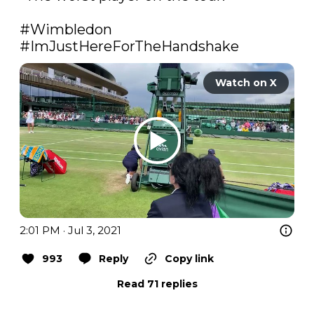
#Wimbledon
#ImJustHereForTheHandshake
Watch on X
2:01 PM · Jul 3, 2021
993
Reply
Copy link
Read 71 replies