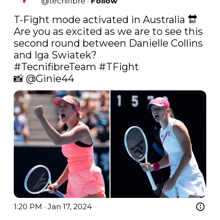
@
tecnifibre
·
Follow
T-Fight mode activated in Australia 🔛

Are you as excited as we are to see this 
second round between Danielle Collins 
#TecnifibreTeam
#TFight
📸 
@Ginie44
1:20 PM · Jan 17, 2024