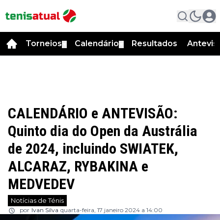
Torneios
Calendário
Resultados
Antevis
▼
▼
CALENDÁRIO e ANTEVISÃO:
Quinto dia do Open da Austrália
de 2024, incluindo SWIATEK,
ALCARAZ, RYBAKINA e
MEDVEDEV
Notícias de Ténis
por
Ivan Silva
quarta-feira, 17 janeiro 2024 a 14:00