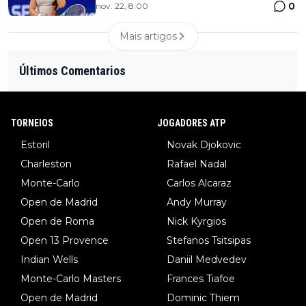
0
nov. 22, 8:00
Mais artigos
Últimos Comentarios
TORNEIOS
JOGADORES ATP
Estoril
Novak Djokovic
Charleston
Rafael Nadal
Monte-Carlo
Carlos Alcaraz
Open de Madrid
Andy Murray
Open de Roma
Nick Kyrgios
Open 13 Provence
Stefanos Tsitsipas
Indian Wells
Daniil Medvedev
Monte-Carlo Masters
Frances Tiafoe
Open de Madrid
Dominic Thiem