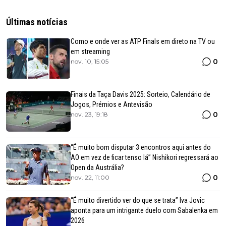
Últimas notícias
Como e onde ver as ATP Finals em direto na TV ou
em streaming
0
nov. 10, 15:05
Finais da Taça Davis 2025: Sorteio, Calendário de
Jogos, Prémios e Antevisão
0
nov. 23, 19:18
“É muito bom disputar 3 encontros aqui antes do
AO em vez de ficar tenso lá” Nishikori regressará ao
Open da Austrália?
0
nov. 22, 11:00
“É muito divertido ver do que se trata” Iva Jovic
aponta para um intrigante duelo com Sabalenka em
2026