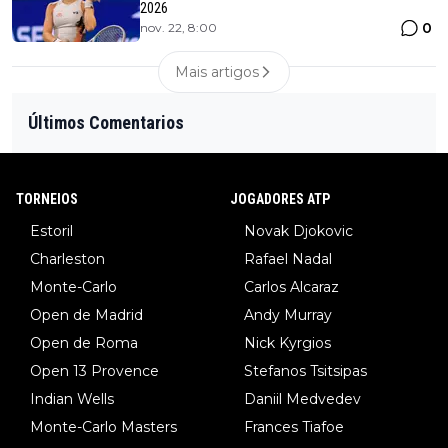
2026
0
nov. 22, 8:00
Mais artigos
Últimos Comentarios
TORNEIOS
JOGADORES ATP
Estoril
Novak Djokovic
Charleston
Rafael Nadal
Monte-Carlo
Carlos Alcaraz
Open de Madrid
Andy Murray
Open de Roma
Nick Kyrgios
Open 13 Provence
Stefanos Tsitsipas
Indian Wells
Daniil Medvedev
Monte-Carlo Masters
Frances Tiafoe