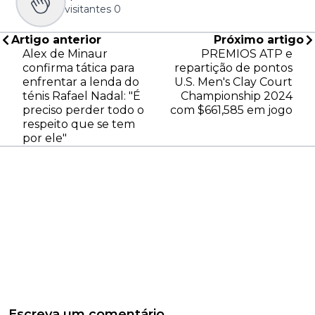
visitantes
0
Artigo anterior
Próximo artigo
Alex de Minaur
PREMIOS ATP e
confirma tática para
repartição de pontos
enfrentar a lenda do
U.S. Men's Clay Court
ténis Rafael Nadal: "É
Championship 2024
preciso perder todo o
com $661,585 em jogo
respeito que se tem
por ele"
Escreva um comentário