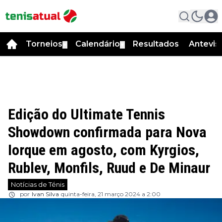
Torneios
Calendário
Resultados
Antevis
▼
▼
Edição do Ultimate Tennis
Showdown confirmada para Nova
Iorque em agosto, com Kyrgios,
Rublev, Monfils, Ruud e De Minaur
Notícias de Ténis
por
Ivan Silva
quinta-feira, 21 março 2024 a 2:00