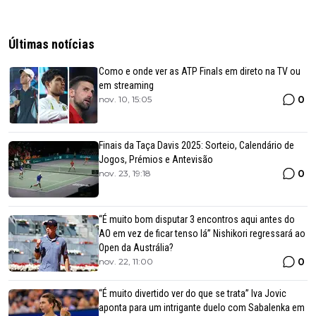
Últimas notícias
Como e onde ver as ATP Finals em direto na TV ou
em streaming
0
nov. 10, 15:05
Finais da Taça Davis 2025: Sorteio, Calendário de
Jogos, Prémios e Antevisão
0
nov. 23, 19:18
“É muito bom disputar 3 encontros aqui antes do
AO em vez de ficar tenso lá” Nishikori regressará ao
Open da Austrália?
0
nov. 22, 11:00
“É muito divertido ver do que se trata” Iva Jovic
aponta para um intrigante duelo com Sabalenka em