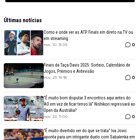
Últimas notícias
Como e onde ver as ATP Finals em direto na TV ou
em streaming
0
nov. 10, 15:05
Finais da Taça Davis 2025: Sorteio, Calendário de
Jogos, Prémios e Antevisão
0
nov. 23, 19:18
“É muito bom disputar 3 encontros aqui antes do
AO em vez de ficar tenso lá” Nishikori regressará ao
Open da Austrália?
0
nov. 22, 11:00
“É muito divertido ver do que se trata” Iva Jovic
aponta para um intrigante duelo com Sabalenka em