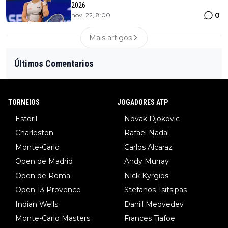
2026
0
nov. 22, 8:00
Mais artigos
Últimos Comentarios
TORNEIOS
JOGADORES ATP
Estoril
Novak Djokovic
Charleston
Rafael Nadal
Monte-Carlo
Carlos Alcaraz
Open de Madrid
Andy Murray
Open de Roma
Nick Kyrgios
Open 13 Provence
Stefanos Tsitsipas
Indian Wells
Daniil Medvedev
Monte-Carlo Masters
Frances Tiafoe