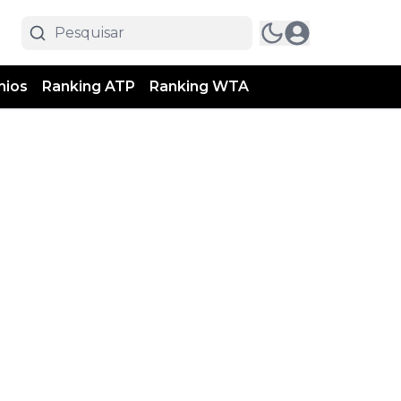
mios
Ranking ATP
Ranking WTA