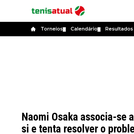
Torneios
Calendário
Resultado
▼
▼
Naomi Osaka associa-se a
si e tenta resolver o prob