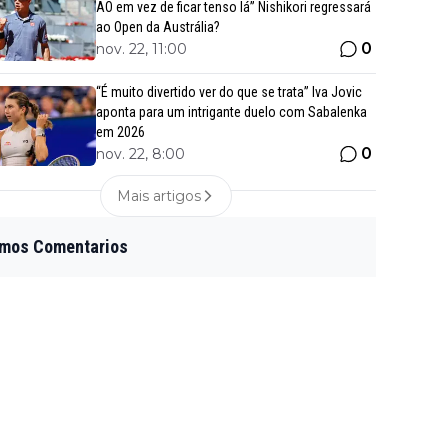
AO em vez de ficar tenso lá” Nishikori regressará
ao Open da Austrália?
0
nov. 22, 11:00
“É muito divertido ver do que se trata” Iva Jovic
aponta para um intrigante duelo com Sabalenka
em 2026
0
nov. 22, 8:00
Mais artigos
imos Comentarios