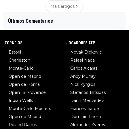
Mais artigos
Últimos Comentarios
TORNEIOS
JOGADORES ATP
Estoril
Novak Djokovic
Charleston
Rafael Nadal
Monte-Carlo
Carlos Alcaraz
Open de Madrid
Andy Murray
Open de Roma
Nick Kyrgios
Open 13 Provence
Stefanos Tsitsipas
Indian Wells
Daniil Medvedev
Monte-Carlo Masters
Frances Tiafoe
Open de Madrid
Dominic Thiem
Roland Garros
Alexander Zverev