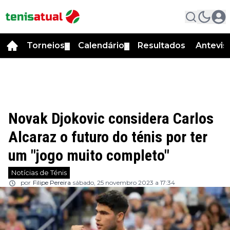
Torneios
Calendário
Resultados
Antevis
▼
▼
Novak Djokovic considera Carlos
Alcaraz o futuro do ténis por ter
um "jogo muito completo"
Notícias de Ténis
por
Filipe Pereira
sábado, 25 novembro 2023 a 17:34