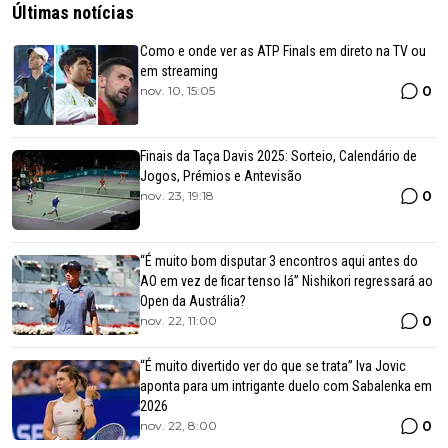
Últimas notícias
Como e onde ver as ATP Finals em direto na TV ou
em streaming
0
nov. 10, 15:05
Finais da Taça Davis 2025: Sorteio, Calendário de
Jogos, Prémios e Antevisão
0
nov. 23, 19:18
“É muito bom disputar 3 encontros aqui antes do
AO em vez de ficar tenso lá” Nishikori regressará ao
Open da Austrália?
0
nov. 22, 11:00
“É muito divertido ver do que se trata” Iva Jovic
aponta para um intrigante duelo com Sabalenka em
2026
0
nov. 22, 8:00