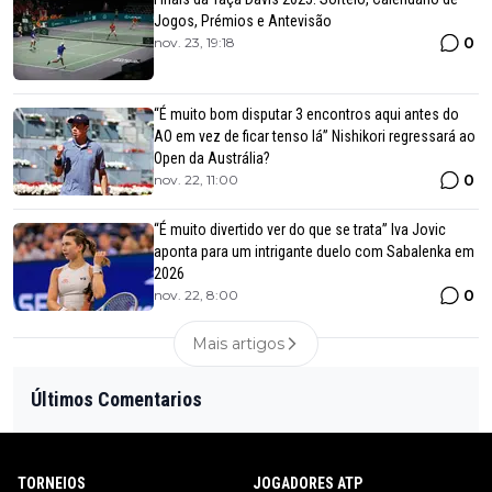
Jogos, Prémios e Antevisão
0
nov. 23, 19:18
“É muito bom disputar 3 encontros aqui antes do
AO em vez de ficar tenso lá” Nishikori regressará ao
Open da Austrália?
0
nov. 22, 11:00
“É muito divertido ver do que se trata” Iva Jovic
aponta para um intrigante duelo com Sabalenka em
2026
0
nov. 22, 8:00
Mais artigos
Últimos Comentarios
TORNEIOS
JOGADORES ATP