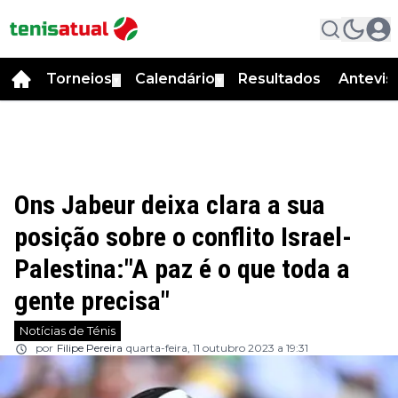
Torneios
Calendário
Resultados
Antevis
▼
▼
Ons Jabeur deixa clara a sua
posição sobre o conflito Israel-
Palestina:"A paz é o que toda a
gente precisa"
Notícias de Ténis
por
Filipe Pereira
quarta-feira, 11 outubro 2023 a 19:31