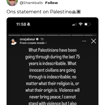
@
Shankballs
·
Follow
Ons statement on Palestine🙏🏾 