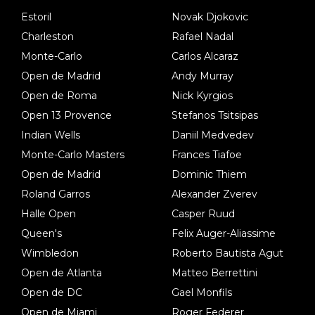
Estoril
Novak Djokovic
Charleston
Rafael Nadal
Monte-Carlo
Carlos Alcaraz
Open de Madrid
Andy Murray
Open de Roma
Nick Kyrgios
Open 13 Provence
Stefanos Tsitsipas
Indian Wells
Daniil Medvedev
Monte-Carlo Masters
Frances Tiafoe
Open de Madrid
Dominic Thiem
Roland Garros
Alexander Zverev
Halle Open
Casper Ruud
Queen's
Felix Auger-Aliassime
Wimbledon
Roberto Bautista Agut
Open de Atlanta
Matteo Berrettini
Open de DC
Gael Monfils
Open de Miami
Roger Federer