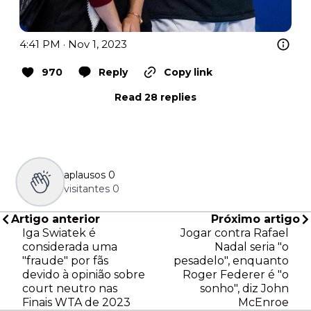
4:41 PM · Nov 1, 2023
970
Reply
Copy link
Read 28 replies
aplausos
0
visitantes
0
Artigo anterior
Próximo artigo
Iga Swiatek é
Jogar contra Rafael
considerada uma
Nadal seria "o
"fraude" por fãs
pesadelo", enquanto
devido à opinião sobre
Roger Federer é "o
court neutro nas
sonho", diz John
Finais WTA de 2023
McEnroe