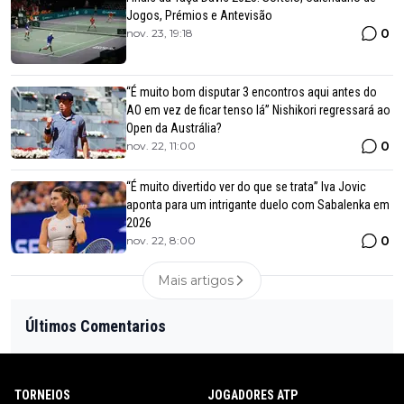
Jogos, Prémios e Antevisão
0
nov. 23, 19:18
“É muito bom disputar 3 encontros aqui antes do
AO em vez de ficar tenso lá” Nishikori regressará ao
Open da Austrália?
0
nov. 22, 11:00
“É muito divertido ver do que se trata” Iva Jovic
aponta para um intrigante duelo com Sabalenka em
2026
0
nov. 22, 8:00
Mais artigos
Últimos Comentarios
TORNEIOS
JOGADORES ATP