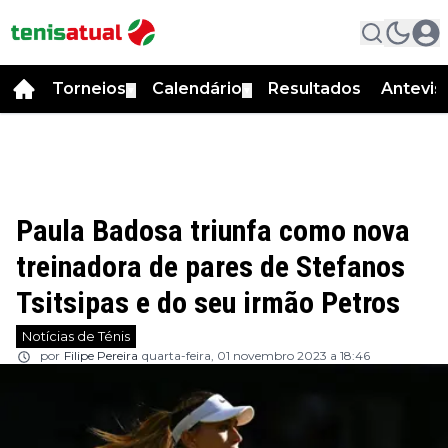
Torneios
Calendário
Resultados
Antevis
▼
▼
Paula Badosa triunfa como nova
treinadora de pares de Stefanos
Tsitsipas e do seu irmão Petros
Notícias de Ténis
por
Filipe Pereira
quarta-feira, 01 novembro 2023 a 18:46