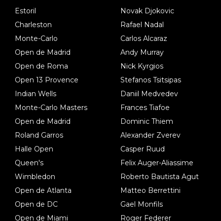
Estoril
Novak Djokovic
Charleston
Rafael Nadal
Monte-Carlo
Carlos Alcaraz
Open de Madrid
Andy Murray
Open de Roma
Nick Kyrgios
Open 13 Provence
Stefanos Tsitsipas
Indian Wells
Daniil Medvedev
Monte-Carlo Masters
Frances Tiafoe
Open de Madrid
Dominic Thiem
Roland Garros
Alexander Zverev
Halle Open
Casper Ruud
Queen's
Felix Auger-Aliassime
Wimbledon
Roberto Bautista Agut
Open de Atlanta
Matteo Berrettini
Open de DC
Gael Monfils
Open de Miami
Roger Federer