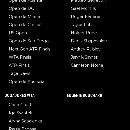
Open de Atlanta
Matteo Berrettini
Open de DC
Gael Monfils
Open de Miami
Roger Federer
Open de Canadá
Taylor Fritz
US Open
Holger Rune
Open de San Diego
Denis Shapovalov
Next Gen ATP Finals
Andrey Rublev
WTA Finals
Jannik Sinner
ATP Finals
Cameron Norrie
Taça Davis
Open de Austrália
JOGADORES WTA
EUGENIE BOUCHARD
Coco Gauff
Iga Swiatek
Aryna Sabalenka
Paula Badosa