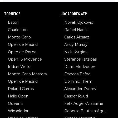
TORNEIOS
JOGADORES ATP
Estoril
Novak Djokovic
Charleston
Rafael Nadal
Monte-Carlo
Carlos Alcaraz
Open de Madrid
Andy Murray
Open de Roma
Nick Kyrgios
Open 13 Provence
Stefanos Tsitsipas
Indian Wells
Daniil Medvedev
Monte-Carlo Masters
Frances Tiafoe
Open de Madrid
Dominic Thiem
Roland Garros
Alexander Zverev
Halle Open
Casper Ruud
Queen's
Felix Auger-Aliassime
Wimbledon
Roberto Bautista Agut