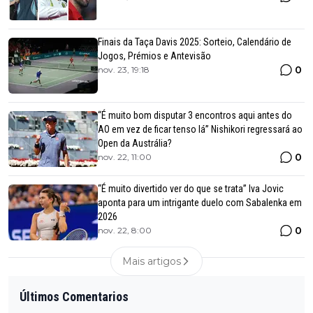
Finais da Taça Davis 2025: Sorteio, Calendário de
Jogos, Prémios e Antevisão
0
nov. 23, 19:18
“É muito bom disputar 3 encontros aqui antes do
AO em vez de ficar tenso lá” Nishikori regressará ao
Open da Austrália?
0
nov. 22, 11:00
“É muito divertido ver do que se trata” Iva Jovic
aponta para um intrigante duelo com Sabalenka em
2026
0
nov. 22, 8:00
Mais artigos
Últimos Comentarios