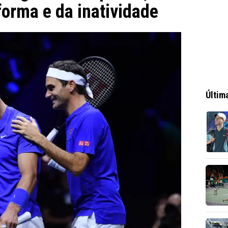
orma e da inatividade
Últim