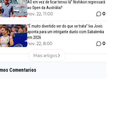
AO em vez de ficar tenso lá” Nishikori regressará
ao Open da Austrália?
0
nov. 22, 11:00
“É muito divertido ver do que se trata” Iva Jovic
aponta para um intrigante duelo com Sabalenka
em 2026
0
nov. 22, 8:00
Mais artigos
imos Comentarios