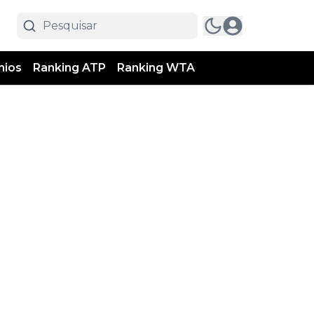
mios
Ranking ATP
Ranking WTA