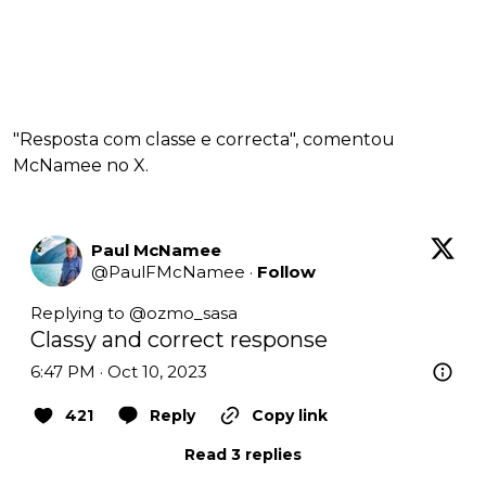
"Resposta com classe e correcta", comentou
McNamee no X.
Paul McNamee
@
PaulFMcNamee
·
Follow
Replying to @
ozmo_sasa
Classy and correct response
6:47 PM · Oct 10, 2023
421
Reply
Copy link
Read 3 replies