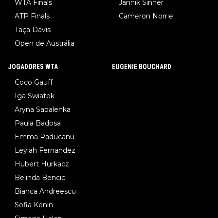
WTA Finals
Jannik Sinner
ATP Finals
Cameron Norrie
Taça Davis
Open de Austrália
JOGADORES WTA
EUGENIE BOUCHARD
Coco Gauff
Iga Swiatek
Aryna Sabalenka
Paula Badosa
Emma Raducanu
Leylah Fernandez
Hubert Hurkacz
Belinda Bencic
Bianca Andreescu
Sofia Kenin