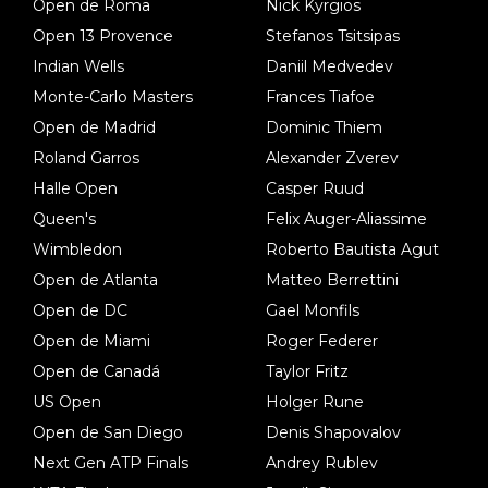
Open de Roma
Nick Kyrgios
Open 13 Provence
Stefanos Tsitsipas
Indian Wells
Daniil Medvedev
Monte-Carlo Masters
Frances Tiafoe
Open de Madrid
Dominic Thiem
Roland Garros
Alexander Zverev
Halle Open
Casper Ruud
Queen's
Felix Auger-Aliassime
Wimbledon
Roberto Bautista Agut
Open de Atlanta
Matteo Berrettini
Open de DC
Gael Monfils
Open de Miami
Roger Federer
Open de Canadá
Taylor Fritz
US Open
Holger Rune
Open de San Diego
Denis Shapovalov
Next Gen ATP Finals
Andrey Rublev