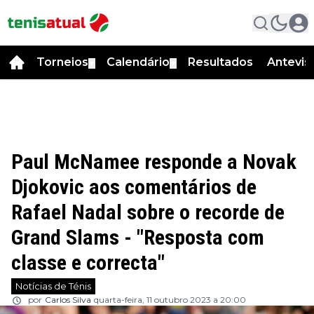
Torneios
Calendário
Resultados
Antevis
▼
▼
Paul McNamee responde a Novak
Djokovic aos comentários de
Rafael Nadal sobre o recorde de
Grand Slams - "Resposta com
classe e correcta"
Notícias de Ténis
por
Carlos Silva
quarta-feira, 11 outubro 2023 a 20:00