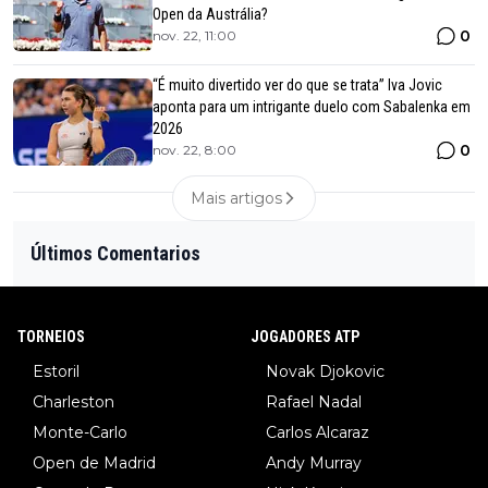
Open da Austrália?
0
nov. 22, 11:00
“É muito divertido ver do que se trata” Iva Jovic
aponta para um intrigante duelo com Sabalenka em
2026
0
nov. 22, 8:00
Mais artigos
Últimos Comentarios
TORNEIOS
JOGADORES ATP
Estoril
Novak Djokovic
Charleston
Rafael Nadal
Monte-Carlo
Carlos Alcaraz
Open de Madrid
Andy Murray