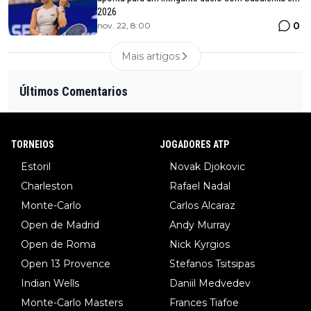
2026
0
nov. 22, 8:00
Mais artigos
Últimos Comentarios
TORNEIOS
JOGADORES ATP
Estoril
Novak Djokovic
Charleston
Rafael Nadal
Monte-Carlo
Carlos Alcaraz
Open de Madrid
Andy Murray
Open de Roma
Nick Kyrgios
Open 13 Provence
Stefanos Tsitsipas
Indian Wells
Daniil Medvedev
Monte-Carlo Masters
Frances Tiafoe