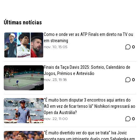
Últimas notícias
Como e onde ver as ATP Finals em direto na TV ou
em streaming
0
nov. 10, 15:05
Finais da Taça Davis 2025: Sorteio, Calendário de
Jogos, Prémios e Antevisão
0
nov. 23, 19:18
“É muito bom disputar 3 encontros aqui antes do
AO em vez de ficar tenso lá” Nishikori regressará ao
Open da Austrália?
0
nov. 22, 11:00
“É muito divertido ver do que se trata” Iva Jovic
aponta para um intrigante duelo com Sabalenka em