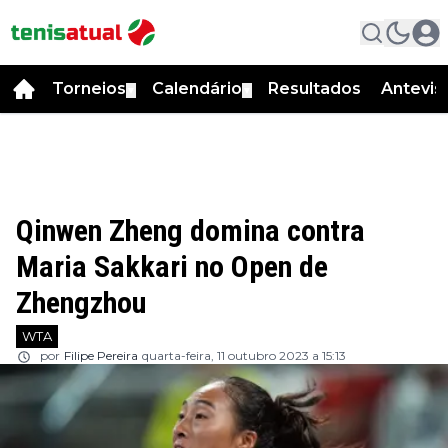
Torneios
Calendário
Resultados
Antevis
▼
▼
Qinwen Zheng domina contra
Maria Sakkari no Open de
Zhengzhou
WTA
por
Filipe Pereira
quarta-feira, 11 outubro 2023 a 15:13