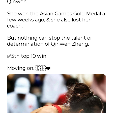
Qinwen. 

She won the Asian Games Gold Medal a 
few weeks ago, & she also lost her 
coach.

But nothing can stop the talent or 
determination of Qinwen Zheng.

✅5th top 10 win

Moving on. 🇨🇳❤️ 