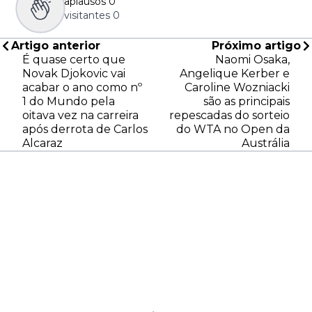
aplausos
0
visitantes
0
Artigo anterior
Próximo artigo
É quase certo que
Naomi Osaka,
Novak Djokovic vai
Angelique Kerber e
acabar o ano como nº
Caroline Wozniacki
1 do Mundo pela
são as principais
oitava vez na carreira
repescadas do sorteio
após derrota de Carlos
do WTA no Open da
Alcaraz
Austrália