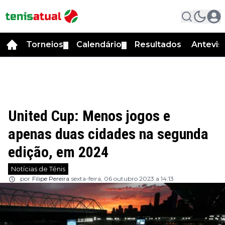
Torneios
Calendário
Resultados
Antevis
▼
▼
United Cup: Menos jogos e
apenas duas cidades na segunda
edição, em 2024
Notícias de Ténis
por
Filipe Pereira
sexta-feira, 06 outubro 2023 a 14:13