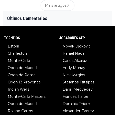
Mais artigos
Últimos Comentarios
TORNEIOS
JOGADORES ATP
Estoril
Novak Djokovic
Charleston
Rafael Nadal
Monte-Carlo
Carlos Alcaraz
Open de Madrid
Andy Murray
Open de Roma
Nick Kyrgios
Open 13 Provence
Stefanos Tsitsipas
Indian Wells
Daniil Medvedev
Monte-Carlo Masters
Frances Tiafoe
Open de Madrid
Dominic Thiem
Roland Garros
Alexander Zverev