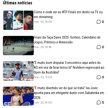
Últimas notícias
Como e onde ver as ATP Finals em direto na TV ou
em streaming
0
nov. 10, 15:05
Finais da Taça Davis 2025: Sorteio, Calendário de
Jogos, Prémios e Antevisão
0
nov. 23, 19:18
“É muito bom disputar 3 encontros aqui antes do
AO em vez de ficar tenso lá” Nishikori regressará ao
Open da Austrália?
0
nov. 22, 11:00
“É muito divertido ver do que se trata” Iva Jovic
aponta para um intrigante duelo com Sabalenka em
2026
0
nov. 22, 8:00