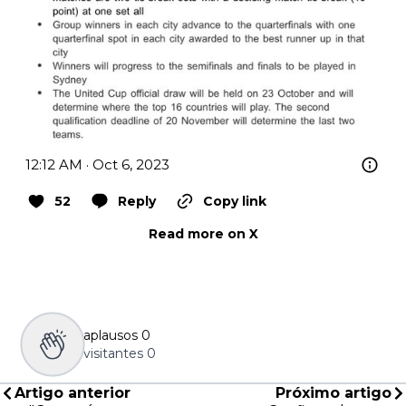
12:12 AM · Oct 6, 2023
52
Reply
Copy link
Read more on X
aplausos
0
visitantes
0
Artigo anterior
Próximo artigo