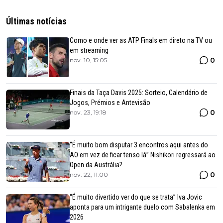
Últimas notícias
Como e onde ver as ATP Finals em direto na TV ou
em streaming
0
nov. 10, 15:05
Finais da Taça Davis 2025: Sorteio, Calendário de
Jogos, Prémios e Antevisão
0
nov. 23, 19:18
“É muito bom disputar 3 encontros aqui antes do
AO em vez de ficar tenso lá” Nishikori regressará ao
Open da Austrália?
0
nov. 22, 11:00
“É muito divertido ver do que se trata” Iva Jovic
aponta para um intrigante duelo com Sabalenka em
2026