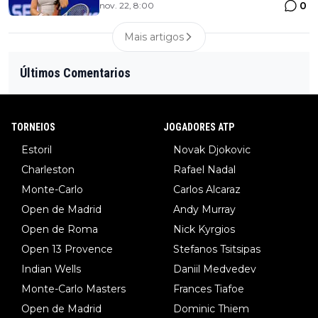
0
nov. 22, 8:00
Mais artigos
Últimos Comentarios
TORNEIOS
JOGADORES ATP
Estoril
Novak Djokovic
Charleston
Rafael Nadal
Monte-Carlo
Carlos Alcaraz
Open de Madrid
Andy Murray
Open de Roma
Nick Kyrgios
Open 13 Provence
Stefanos Tsitsipas
Indian Wells
Daniil Medvedev
Monte-Carlo Masters
Frances Tiafoe
Open de Madrid
Dominic Thiem