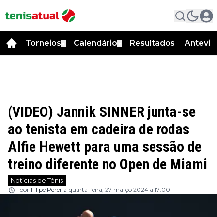
Torneios
Calendário
Resultados
Antevis
▼
▼
(VIDEO) Jannik SINNER junta-se
ao tenista em cadeira de rodas
Alfie Hewett para uma sessão de
treino diferente no Open de Miami
Notícias de Ténis
por
Filipe Pereira
quarta-feira, 27 março 2024 a 17:00