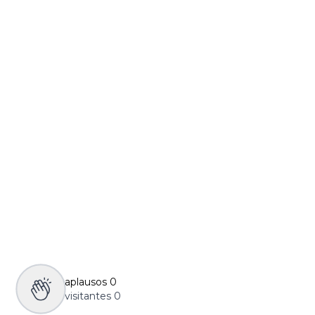
aplausos
0
visitantes
0