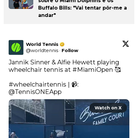
sobre o Miami Dolphins e os
Buffalo Bills: "Vai tentar pôr-me a
andar"
World Tennis
@
worldtennis
·
Follow
Jannik Sinner & Alfie Hewett playing 
wheelchair tennis at 
#MiamiOpen
 🥰

#wheelchairtennis
 | 📹: 
@TennisONEApp
Watch on X