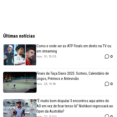
Últimas notícias
Como e onde ver as ATP Finals em direto na TV ou
em streaming
0
nov. 10, 15:05
Finais da Taça Davis 2025: Sorteio, Calendário de
Jogos, Prémios e Antevisão
0
nov. 23, 19:18
“É muito bom disputar 3 encontros aqui antes do
AO em vez de ficar tenso lá” Nishikori regressará ao
Open da Austrália?
0
nov. 22, 11:00