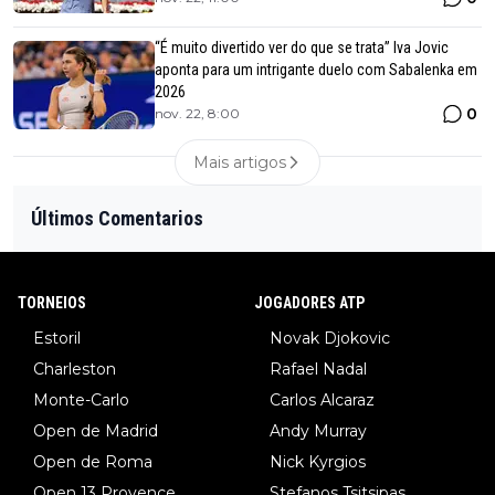
“É muito divertido ver do que se trata” Iva Jovic
aponta para um intrigante duelo com Sabalenka em
2026
0
nov. 22, 8:00
Mais artigos
Últimos Comentarios
TORNEIOS
JOGADORES ATP
Estoril
Novak Djokovic
Charleston
Rafael Nadal
Monte-Carlo
Carlos Alcaraz
Open de Madrid
Andy Murray
Open de Roma
Nick Kyrgios
Open 13 Provence
Stefanos Tsitsipas