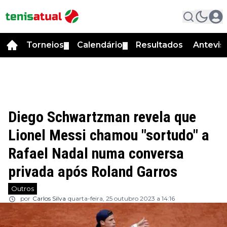
Torneios
Calendário
Resultados
Antevis
▼
▼
Diego Schwartzman revela que
Lionel Messi chamou "sortudo" a
Rafael Nadal numa conversa
privada após Roland Garros
Outros
por
Carlos Silva
quarta-feira, 25 outubro 2023 a 14:16