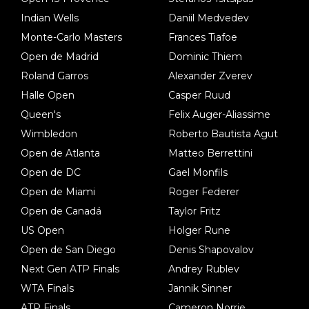
Indian Wells
Daniil Medvedev
Monte-Carlo Masters
Frances Tiafoe
Open de Madrid
Dominic Thiem
Roland Garros
Alexander Zverev
Halle Open
Casper Ruud
Queen's
Felix Auger-Aliassime
Wimbledon
Roberto Bautista Agut
Open de Atlanta
Matteo Berrettini
Open de DC
Gael Monfils
Open de Miami
Roger Federer
Open de Canadá
Taylor Fritz
US Open
Holger Rune
Open de San Diego
Denis Shapovalov
Next Gen ATP Finals
Andrey Rublev
WTA Finals
Jannik Sinner
ATP Finals
Cameron Norrie