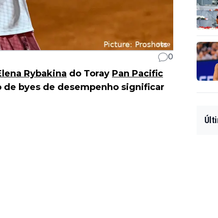
0
Elena Rybakina
do Toray
Pan Pacific
o de byes de desempenho significar
Últ