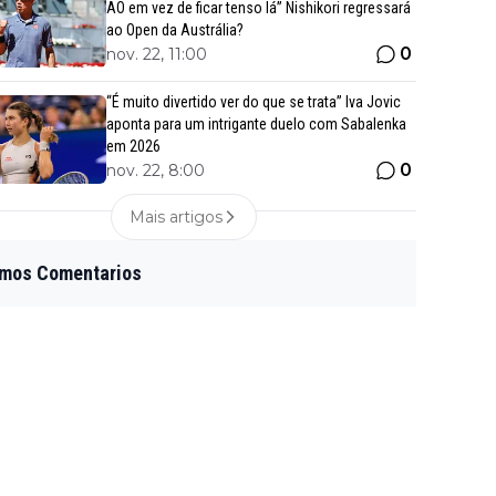
AO em vez de ficar tenso lá” Nishikori regressará
ao Open da Austrália?
0
nov. 22, 11:00
“É muito divertido ver do que se trata” Iva Jovic
aponta para um intrigante duelo com Sabalenka
em 2026
0
nov. 22, 8:00
Mais artigos
imos Comentarios