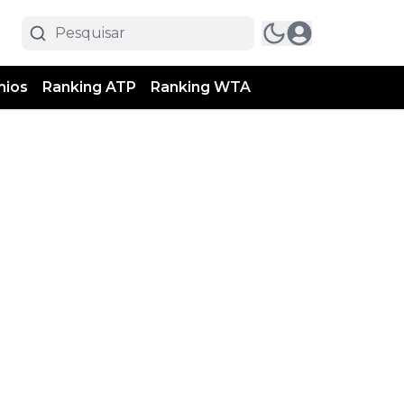
mios
Ranking ATP
Ranking WTA