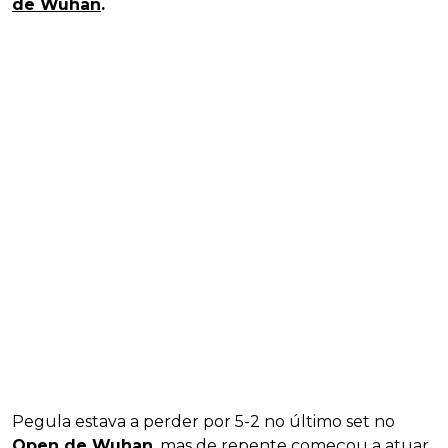
de Wuhan
.
Pegula estava a perder por 5-2 no último set no
Open de Wuhan
, mas de repente começou a atuar