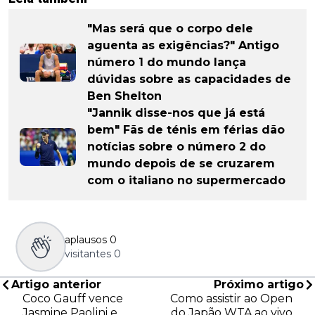
"Mas será que o corpo dele
aguenta as exigências?" Antigo
número 1 do mundo lança
dúvidas sobre as capacidades de
Ben Shelton
"Jannik disse-nos que já está
bem" Fãs de ténis em férias dão
notícias sobre o número 2 do
mundo depois de se cruzarem
com o italiano no supermercado
aplausos
0
visitantes
0
Artigo anterior
Próximo artigo
Coco Gauff vence
Como assistir ao Open
Jasmine Paolini e
do Japão WTA ao vivo