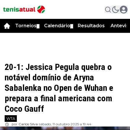
Torneios
Calendário
Resultados
Antevis
▼
▼
20-1: Jessica Pegula quebra o
notável domínio de Aryna
Sabalenka no Open de Wuhan e
prepara a final americana com
Coco Gauff
WTA
por
Carlos Silva
sábado, 11 outubro 2025 a 19:44