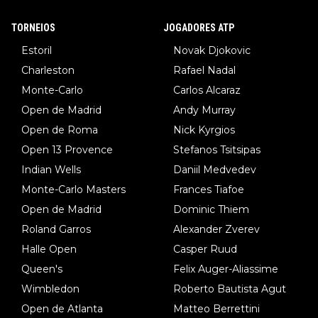
TORNEIOS
JOGADORES ATP
Estoril
Novak Djokovic
Charleston
Rafael Nadal
Monte-Carlo
Carlos Alcaraz
Open de Madrid
Andy Murray
Open de Roma
Nick Kyrgios
Open 13 Provence
Stefanos Tsitsipas
Indian Wells
Daniil Medvedev
Monte-Carlo Masters
Frances Tiafoe
Open de Madrid
Dominic Thiem
Roland Garros
Alexander Zverev
Halle Open
Casper Ruud
Queen's
Felix Auger-Aliassime
Wimbledon
Roberto Bautista Agut
Open de Atlanta
Matteo Berrettini