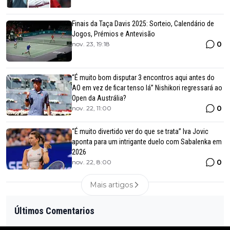
Finais da Taça Davis 2025: Sorteio, Calendário de
Jogos, Prémios e Antevisão
0
nov. 23, 19:18
“É muito bom disputar 3 encontros aqui antes do
AO em vez de ficar tenso lá” Nishikori regressará ao
Open da Austrália?
0
nov. 22, 11:00
“É muito divertido ver do que se trata” Iva Jovic
aponta para um intrigante duelo com Sabalenka em
2026
0
nov. 22, 8:00
Mais artigos
Últimos Comentarios