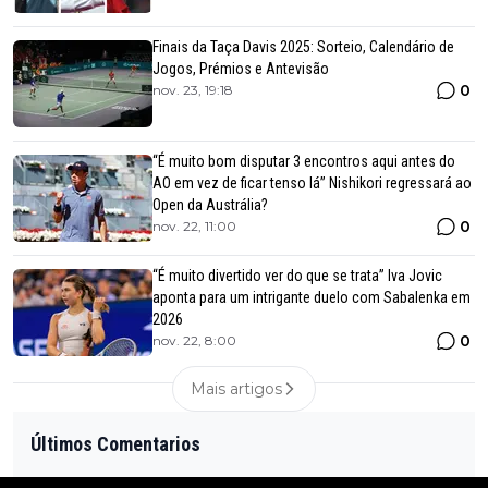
Finais da Taça Davis 2025: Sorteio, Calendário de
Jogos, Prémios e Antevisão
0
nov. 23, 19:18
“É muito bom disputar 3 encontros aqui antes do
AO em vez de ficar tenso lá” Nishikori regressará ao
Open da Austrália?
0
nov. 22, 11:00
“É muito divertido ver do que se trata” Iva Jovic
aponta para um intrigante duelo com Sabalenka em
2026
0
nov. 22, 8:00
Mais artigos
Últimos Comentarios