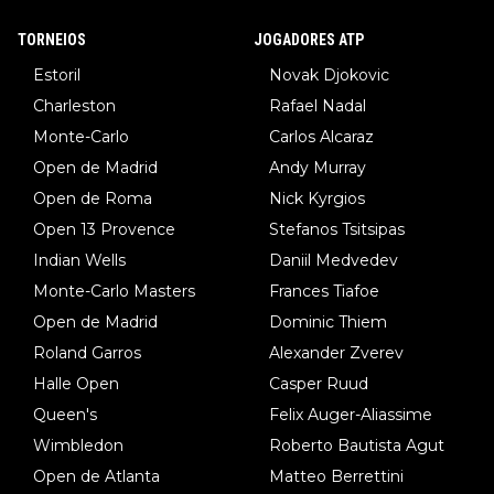
TORNEIOS
JOGADORES ATP
Estoril
Novak Djokovic
Charleston
Rafael Nadal
Monte-Carlo
Carlos Alcaraz
Open de Madrid
Andy Murray
Open de Roma
Nick Kyrgios
Open 13 Provence
Stefanos Tsitsipas
Indian Wells
Daniil Medvedev
Monte-Carlo Masters
Frances Tiafoe
Open de Madrid
Dominic Thiem
Roland Garros
Alexander Zverev
Halle Open
Casper Ruud
Queen's
Felix Auger-Aliassime
Wimbledon
Roberto Bautista Agut
Open de Atlanta
Matteo Berrettini