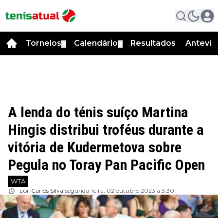
Torneios
Calendário
Resultados
Antevis
▼
▼
A lenda do ténis suíço Martina
Hingis distribui troféus durante a
vitória de Kudermetova sobre
Pegula no Toray Pan Pacific Open
WTA
por
Carlos Silva
segunda-feira, 02 outubro 2023 a 3:30