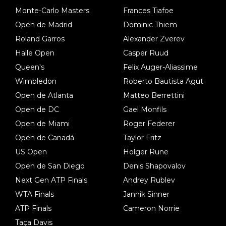
Monte-Carlo Masters
Frances Tiafoe
Open de Madrid
Dominic Thiem
Roland Garros
Alexander Zverev
Halle Open
Casper Ruud
Queen's
Felix Auger-Aliassime
Wimbledon
Roberto Bautista Agut
Open de Atlanta
Matteo Berrettini
Open de DC
Gael Monfils
Open de Miami
Roger Federer
Open de Canadá
Taylor Fritz
US Open
Holger Rune
Open de San Diego
Denis Shapovalov
Next Gen ATP Finals
Andrey Rublev
WTA Finals
Jannik Sinner
ATP Finals
Cameron Norrie
Taça Davis