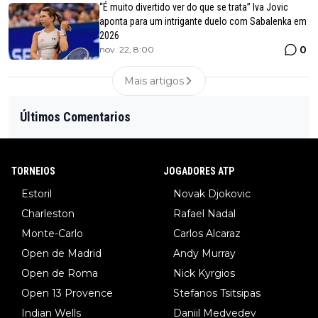
“É muito divertido ver do que se trata” Iva Jovic
aponta para um intrigante duelo com Sabalenka em
2026
0
nov. 22, 8:00
Mais artigos
Últimos Comentarios
TORNEIOS
JOGADORES ATP
Estoril
Novak Djokovic
Charleston
Rafael Nadal
Monte-Carlo
Carlos Alcaraz
Open de Madrid
Andy Murray
Open de Roma
Nick Kyrgios
Open 13 Provence
Stefanos Tsitsipas
Indian Wells
Daniil Medvedev