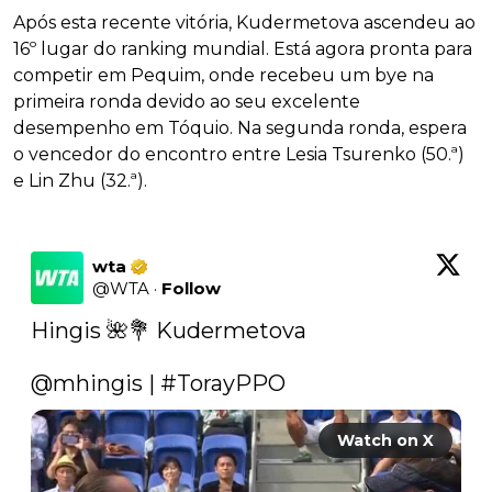
Após esta recente vitória, Kudermetova ascendeu ao
16º lugar do ranking mundial. Está agora pronta para
competir em Pequim, onde recebeu um bye na
primeira ronda devido ao seu excelente
desempenho em Tóquio. Na segunda ronda, espera
o vencedor do encontro entre Lesia Tsurenko (50.ª)
e Lin Zhu (32.ª).
wta
@
WTA
·
Follow
Hingis 🌺💐 Kudermetova

@mhingis
 | 
#TorayPPO
Watch on X