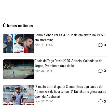
Últimas notícias
Como e onde ver as ATP Finals em direto na TV ou
em streaming
0
nov. 10, 15:05
Finais da Taça Davis 2025: Sorteio, Calendário de
Jogos, Prémios e Antevisão
0
nov. 23, 19:18
“É muito bom disputar 3 encontros aqui antes do
AO em vez de ficar tenso lá” Nishikori regressará ao
Open da Austrália?
0
nov. 22, 11:00