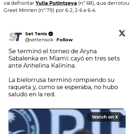
vai defrontar
Yulia Putintseva
(n.º 68), que derrotou
Greet Minnen (n.º 79) por 6-2, 2-6 e 6-4.
Set Tenis
@
settenisok
·
Follow
Se terminó el torneo de Aryna 
Sabalenka en Miami: cayó en tres sets 
ante Anhelina Kalinina.

La bielorrusa terminó rompiendo su 
raqueta y, como se esperaba, no hubo 
saludo en la red.

Watch on X