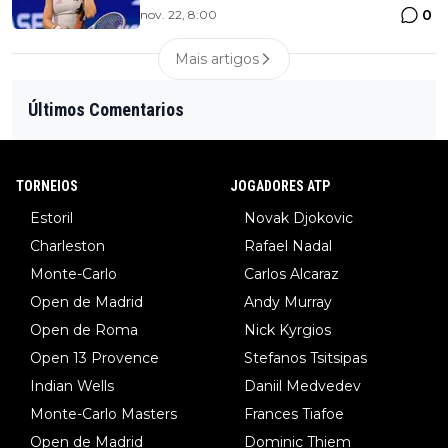
0
nov. 22, 8:00
Mais artigos
Últimos Comentarios
TORNEIOS
JOGADORES ATP
Estoril
Novak Djokovic
Charleston
Rafael Nadal
Monte-Carlo
Carlos Alcaraz
Open de Madrid
Andy Murray
Open de Roma
Nick Kyrgios
Open 13 Provence
Stefanos Tsitsipas
Indian Wells
Daniil Medvedev
Monte-Carlo Masters
Frances Tiafoe
Open de Madrid
Dominic Thiem