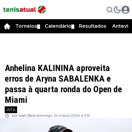
Torneios
Calendário
Resultados
Antevis
▼
▼
Anhelina KALININA aproveita
erros de Aryna SABALENKA e
passa à quarta ronda do Open de
Miami
WTA
por
Ivan Silva
domingo, 24 março 2024 a 3:51