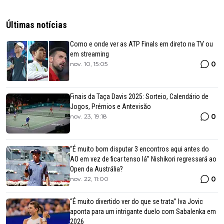
Últimas notícias
Como e onde ver as ATP Finals em direto na TV ou
em streaming
0
nov. 10, 15:05
Finais da Taça Davis 2025: Sorteio, Calendário de
Jogos, Prémios e Antevisão
0
nov. 23, 19:18
“É muito bom disputar 3 encontros aqui antes do
AO em vez de ficar tenso lá” Nishikori regressará ao
Open da Austrália?
0
nov. 22, 11:00
“É muito divertido ver do que se trata” Iva Jovic
aponta para um intrigante duelo com Sabalenka em
2026