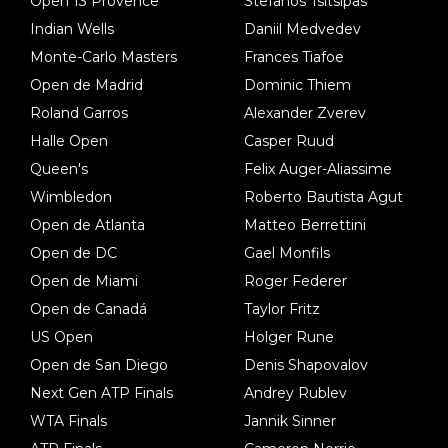
Open 13 Provence
Stefanos Tsitsipas
Indian Wells
Daniil Medvedev
Monte-Carlo Masters
Frances Tiafoe
Open de Madrid
Dominic Thiem
Roland Garros
Alexander Zverev
Halle Open
Casper Ruud
Queen's
Felix Auger-Aliassime
Wimbledon
Roberto Bautista Agut
Open de Atlanta
Matteo Berrettini
Open de DC
Gael Monfils
Open de Miami
Roger Federer
Open de Canadá
Taylor Fritz
US Open
Holger Rune
Open de San Diego
Denis Shapovalov
Next Gen ATP Finals
Andrey Rublev
WTA Finals
Jannik Sinner