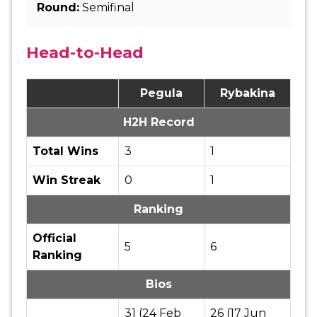
Round:
Semifinal
Head-to-Head
Pegula
Rybakina
H2H Record
Total Wins
3
1
Win Streak
0
1
Ranking
Official
5
6
Ranking
Bios
31 (24 Feb
26 (17 Jun