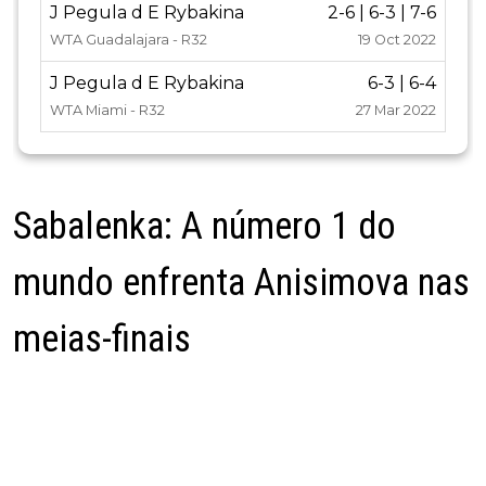
J Pegula d E Rybakina
2-6 | 6-3 | 7-6
WTA Guadalajara - R32
19 Oct 2022
J Pegula d E Rybakina
6-3 | 6-4
WTA Miami - R32
27 Mar 2022
Sabalenka: A número 1 do
mundo enfrenta Anisimova nas
meias-finais