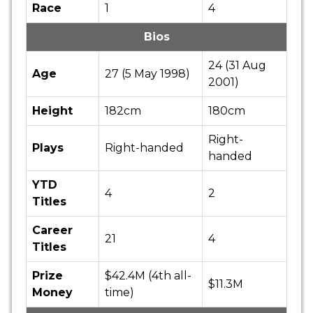
Race
1
4
Bios
24 (31 Aug
Age
27 (5 May 1998)
2001)
Height
182cm
180cm
Right-
Plays
Right-handed
handed
YTD
4
2
Titles
Career
21
4
Titles
Prize
$42.4M (4th all-
$11.3M
Money
time)