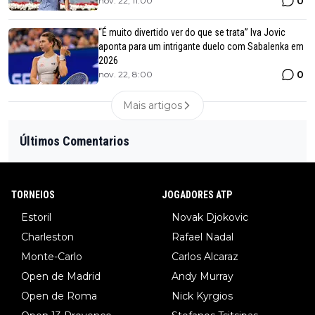
0
nov. 22, 11:00
“É muito divertido ver do que se trata” Iva Jovic
aponta para um intrigante duelo com Sabalenka em
2026
0
nov. 22, 8:00
Mais artigos
Últimos Comentarios
TORNEIOS
JOGADORES ATP
Estoril
Novak Djokovic
Charleston
Rafael Nadal
Monte-Carlo
Carlos Alcaraz
Open de Madrid
Andy Murray
Open de Roma
Nick Kyrgios