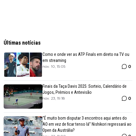
Últimas notícias
Como e onde ver as ATP Finals em direto na TV ou
em streaming
0
nov. 10, 15:05
Finais da Taça Davis 2025: Sorteio, Calendário de
Jogos, Prémios e Antevisão
0
nov. 23, 19:18
“É muito bom disputar 3 encontros aqui antes do
AO em vez de ficar tenso lá” Nishikori regressará ao
Open da Austrália?