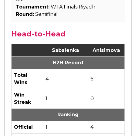
Tournament:
WTA Finals Riyadh
Round:
Semifinal
Head-to-Head
Sabalenka
Anisimova
H2H Record
Total
4
6
Wins
Win
1
0
Streak
Ranking
Official
1
4