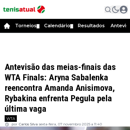
Torneios
Calendário
Resultados
Antevis
▼
▼
Antevisão das meias-finais das
WTA Finals: Aryna Sabalenka
reencontra Amanda Anisimova,
Rybakina enfrenta Pegula pela
última vaga
WTA
por
Carlos Silva
sexta-feira, 07 novembro 2025 a 11:40