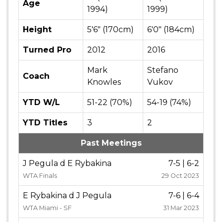
Age
1994)
1999)
Height
5'6" (170cm)
6'0" (184cm)
Turned Pro
2012
2016
Mark
Stefano
Coach
Knowles
Vukov
YTD W/L
51-22 (70%)
54-19 (74%)
YTD Titles
3
2
Past Meetings
J Pegula d E Rybakina
7-5 | 6-2
WTA Finals
29 Oct 2023
E Rybakina d J Pegula
7-6 | 6-4
WTA Miami - SF
31 Mar 2023