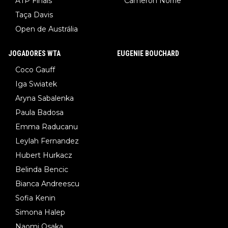
ATP Finals
Cameron Norrie
Taça Davis
Open de Austrália
JOGADORES WTA
EUGENIE BOUCHARD
Coco Gauff
Iga Swiatek
Aryna Sabalenka
Paula Badosa
Emma Raducanu
Leylah Fernandez
Hubert Hurkacz
Belinda Bencic
Bianca Andreescu
Sofia Kenin
Simona Halep
Naomi Osaka