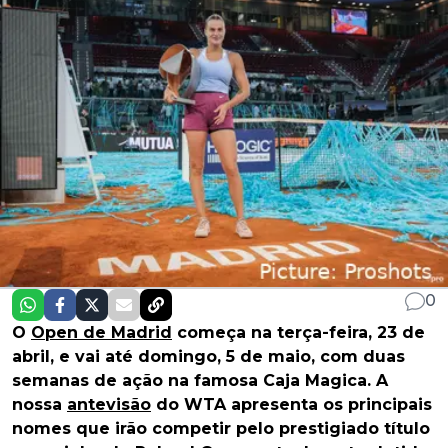
0
O
Open de Madrid
começa na terça-feira, 23 de
abril, e vai até domingo, 5 de maio, com duas
semanas de ação na famosa Caja Magica. A
nossa
antevisão
do WTA apresenta os principais
nomes que irão competir pelo prestigiado título