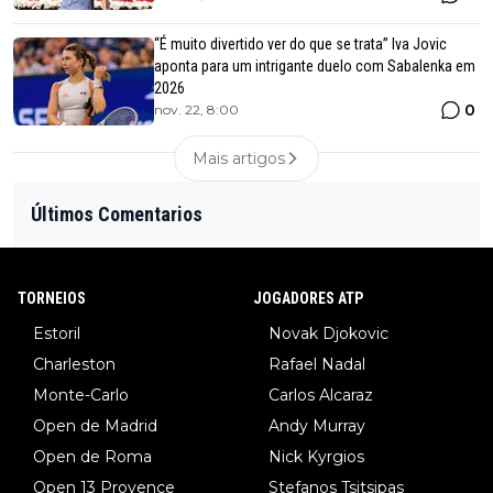
“É muito divertido ver do que se trata” Iva Jovic
aponta para um intrigante duelo com Sabalenka em
2026
0
nov. 22, 8:00
Mais artigos
Últimos Comentarios
TORNEIOS
JOGADORES ATP
Estoril
Novak Djokovic
Charleston
Rafael Nadal
Monte-Carlo
Carlos Alcaraz
Open de Madrid
Andy Murray
Open de Roma
Nick Kyrgios
Open 13 Provence
Stefanos Tsitsipas