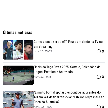
Últimas notícias
Como e onde ver as ATP Finals em direto na TV ou
em streaming
0
nov. 10, 15:05
Finais da Taça Davis 2025: Sorteio, Calendário de
Jogos, Prémios e Antevisão
0
nov. 23, 19:18
“É muito bom disputar 3 encontros aqui antes do
AO em vez de ficar tenso lá” Nishikori regressará ao
Open da Austrália?
0
nov. 22, 11:00