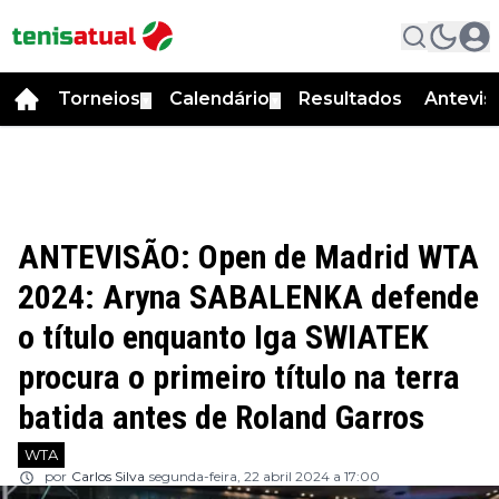
Torneios
Calendário
Resultados
Antevis
▼
▼
ANTEVISÃO: Open de Madrid WTA
2024: Aryna SABALENKA defende
o título enquanto Iga SWIATEK
procura o primeiro título na terra
batida antes de Roland Garros
WTA
por
Carlos Silva
segunda-feira, 22 abril 2024 a 17:00