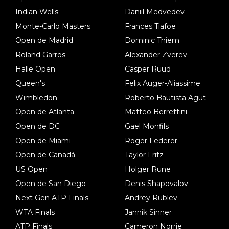
Indian Wells
Daniil Medvedev
Monte-Carlo Masters
Frances Tiafoe
Open de Madrid
Dominic Thiem
Roland Garros
Alexander Zverev
Halle Open
Casper Ruud
Queen's
Felix Auger-Aliassime
Wimbledon
Roberto Bautista Agut
Open de Atlanta
Matteo Berrettini
Open de DC
Gael Monfils
Open de Miami
Roger Federer
Open de Canadá
Taylor Fritz
US Open
Holger Rune
Open de San Diego
Denis Shapovalov
Next Gen ATP Finals
Andrey Rublev
WTA Finals
Jannik Sinner
ATP Finals
Cameron Norrie