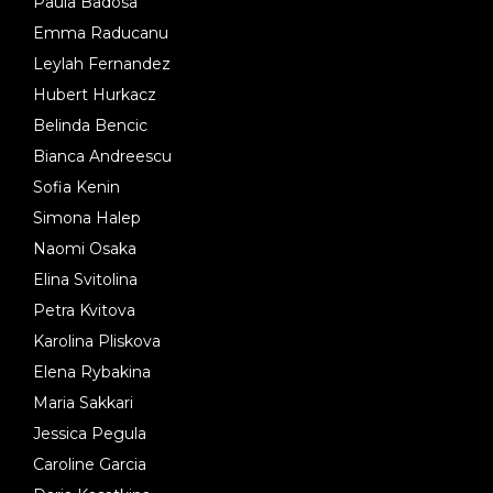
Paula Badosa
Emma Raducanu
Leylah Fernandez
Hubert Hurkacz
Belinda Bencic
Bianca Andreescu
Sofia Kenin
Simona Halep
Naomi Osaka
Elina Svitolina
Petra Kvitova
Karolina Pliskova
Elena Rybakina
Maria Sakkari
Jessica Pegula
Caroline Garcia