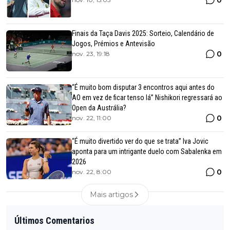
Finais da Taça Davis 2025: Sorteio, Calendário de
Jogos, Prémios e Antevisão
0
nov. 23, 19:18
“É muito bom disputar 3 encontros aqui antes do
AO em vez de ficar tenso lá” Nishikori regressará ao
Open da Austrália?
0
nov. 22, 11:00
“É muito divertido ver do que se trata” Iva Jovic
aponta para um intrigante duelo com Sabalenka em
2026
0
nov. 22, 8:00
Mais artigos
Últimos Comentarios