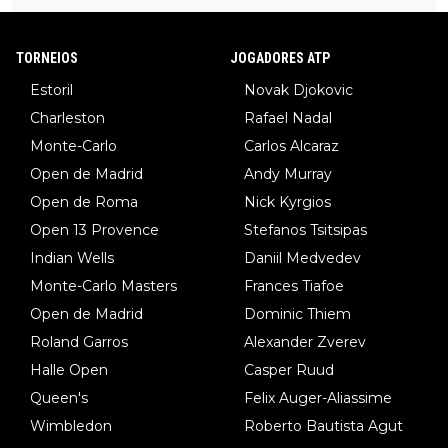
TORNEIOS
JOGADORES ATP
Estoril
Novak Djokovic
Charleston
Rafael Nadal
Monte-Carlo
Carlos Alcaraz
Open de Madrid
Andy Murray
Open de Roma
Nick Kyrgios
Open 13 Provence
Stefanos Tsitsipas
Indian Wells
Daniil Medvedev
Monte-Carlo Masters
Frances Tiafoe
Open de Madrid
Dominic Thiem
Roland Garros
Alexander Zverev
Halle Open
Casper Ruud
Queen's
Felix Auger-Aliassime
Wimbledon
Roberto Bautista Agut