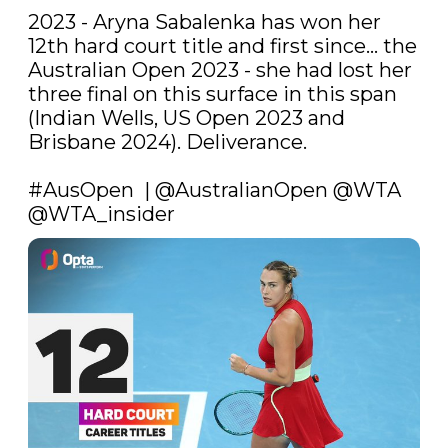
2023 - Aryna Sabalenka has won her 
12th hard court title and first since… the 
Australian Open 2023 - she had lost her 
three final on this surface in this span 
(Indian Wells, US Open 2023 and 
Brisbane 2024). Deliverance.

#AusOpen
  | 
@AustralianOpen
@WTA
@WTA_insider