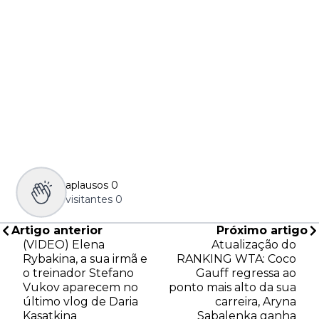
aplausos
0
visitantes
0
Artigo anterior
Próximo artigo
(VIDEO) Elena
Atualização do
Rybakina, a sua irmã e
RANKING WTA: Coco
o treinador Stefano
Gauff regressa ao
Vukov aparecem no
ponto mais alto da sua
último vlog de Daria
carreira, Aryna
Kasatkina
Sabalenka ganha