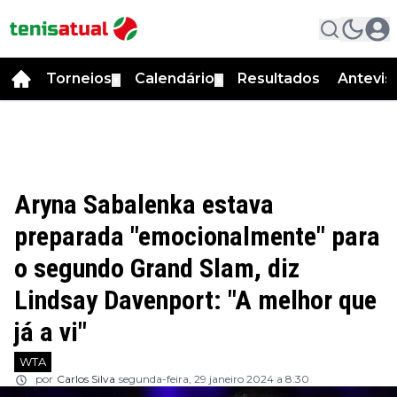
Torneios
Calendário
Resultados
Antevis
▼
▼
Aryna Sabalenka estava
preparada "emocionalmente" para
o segundo Grand Slam, diz
Lindsay Davenport: "A melhor que
já a vi"
WTA
por
Carlos Silva
segunda-feira, 29 janeiro 2024 a 8:30